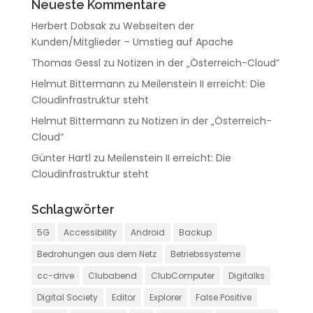
Neueste Kommentare
Herbert Dobsak
zu
Webseiten der
Kunden/Mitglieder – Umstieg auf Apache
Thomas Gessl
zu
Notizen in der „Österreich-Cloud“
Helmut Bittermann
zu
Meilenstein II erreicht: Die
Cloudinfrastruktur steht
Helmut Bittermann
zu
Notizen in der „Österreich-
Cloud“
Günter Hartl
zu
Meilenstein II erreicht: Die
Cloudinfrastruktur steht
Schlagwörter
5G
Accessibility
Android
Backup
Bedrohungen aus dem Netz
Betriebssysteme
cc-drive
Clubabend
ClubComputer
Digitalks
Digital Society
Editor
Explorer
False Positive