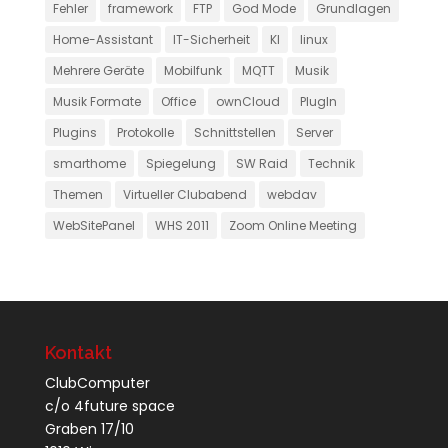
Fehler
framework
FTP
God Mode
Grundlagen
Home-Assistant
IT-Sicherheit
KI
linux
Mehrere Geräte
Mobilfunk
MQTT
Musik
Musik Formate
Office
ownCloud
PlugIn
Plugins
Protokolle
Schnittstellen
Server
smarthome
Spiegelung
SW Raid
Technik
Themen
Virtueller Clubabend
webdav
WebSitePanel
WHS 2011
Zoom Online Meeting
Kontakt
ClubComputer
c/o 4future space
Graben 17/10