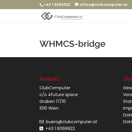
+43 1 6069922
office@clubcomputer.at
WHMCS-bridge
Kontakt
Übe
ClubComputer
Ges
c/o 4future space
Vor
Graben 17/10
Sta
1010 Wien
Imp
Dat
buero@clubcomputer.at
Dat
+43 1 6069922