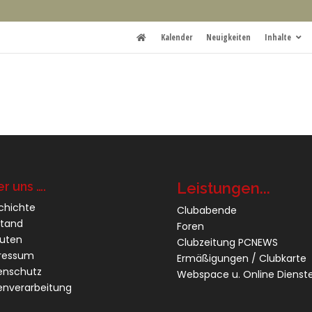
Kalender
Neuigkeiten
Inhalte
r uns ….
Leistungen...
chichte
Clubabende
stand
Foren
tuten
Clubzeitung PCNEWS
ressum
Ermäßigungen / Clubkarte
enschutz
Webspace u. Online Dienst
enverarbeitung