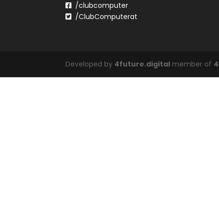
/clubcomputer
/ClubComputerat
Developed by
4future.digital
member of
4