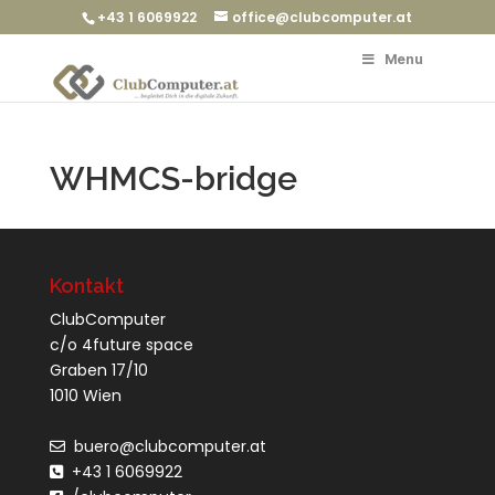
+43 1 6069922
office@clubcomputer.at
Menu
WHMCS-bridge
Kontakt
ClubComputer
c/o 4future space
Graben 17/10
1010 Wien
buero@clubcomputer.at
+43 1 6069922