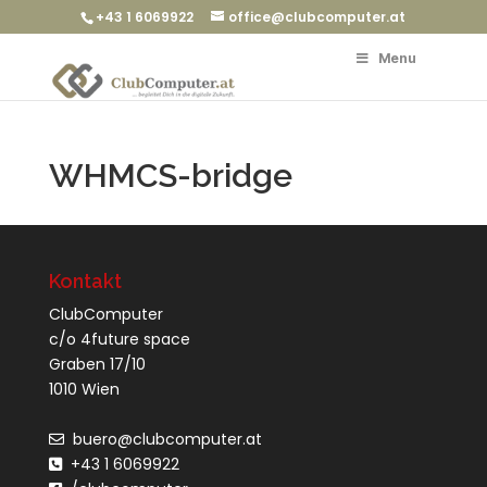
+43 1 6069922
office@clubcomputer.at
Menu
WHMCS-bridge
Kontakt
ClubComputer
c/o 4future space
Graben 17/10
1010 Wien
buero@clubcomputer.at
+43 1 6069922