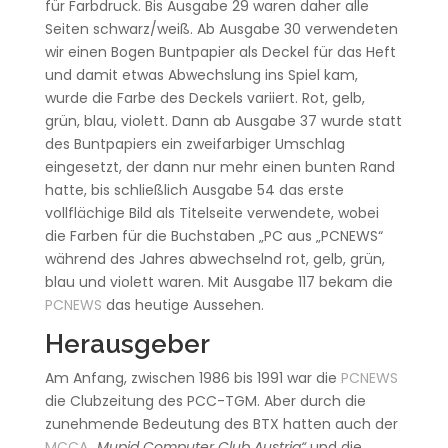
für Farbdruck. Bis Ausgabe 29 waren daher alle
Seiten schwarz/weiß. Ab Ausgabe 30 verwendeten
wir einen Bogen Buntpapier als Deckel für das Heft
und damit etwas Abwechslung ins Spiel kam,
wurde die Farbe des Deckels variiert. Rot, gelb,
grün, blau, violett. Dann ab Ausgabe 37 wurde statt
des Buntpapiers ein zweifarbiger Umschlag
eingesetzt, der dann nur mehr einen bunten Rand
hatte, bis schließlich Ausgabe 54 das erste
vollflächige Bild als Titelseite verwendete, wobei
die Farben für die Buchstaben „PC aus „PCNEWS“
während des Jahres abwechselnd rot, gelb, grün,
blau und violett waren. Mit Ausgabe 117 bekam die
PCNEWS
das heutige Aussehen.
Herausgeber
Am Anfang, zwischen 1986 bis 1991 war die
PCNEWS
die Clubzeitung des PCC-TGM. Aber durch die
zunehmende Bedeutung des BTX hatten auch der
MCCA
„Mupid Computer Club Austria“
und die