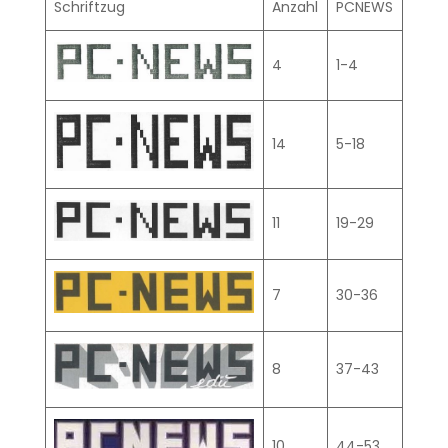
Schriftzug
Anzahl
PCNEWS
4
1-4
14
5-18
11
19-29
7
30-36
8
37-43
10
44-53