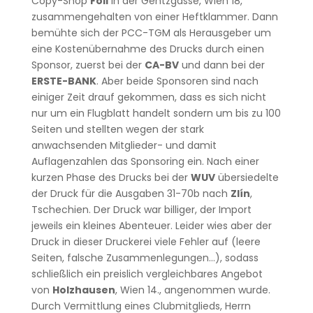
Copy-Shop
Foli
in der Gentzgasse, Wien 18,
zusammengehalten von einer Heftklammer. Dann
bemühte sich der PCC-TGM als Herausgeber um
eine Kostenübernahme des Drucks durch einen
Sponsor, zuerst bei der
CA-BV
und dann bei der
ERSTE-BANK
. Aber beide Sponsoren sind nach
einiger Zeit drauf gekommen, dass es sich nicht
nur um ein Flugblatt handelt sondern um bis zu 100
Seiten und stellten wegen der stark
anwachsenden Mitglieder- und damit
Auflagenzahlen das Sponsoring ein. Nach einer
kurzen Phase des Drucks bei der
WUV
übersiedelte
der Druck für die Ausgaben 31-70b nach
Zlín
,
Tschechien. Der Druck war billiger, der Import
jeweils ein kleines Abenteuer. Leider wies aber der
Druck in dieser Druckerei viele Fehler auf (leere
Seiten, falsche Zusammenlegungen…), sodass
schließlich ein preislich vergleichbares Angebot
von
Holzhausen
, Wien 14., angenommen wurde.
Durch Vermittlung eines Clubmitglieds, Herrn