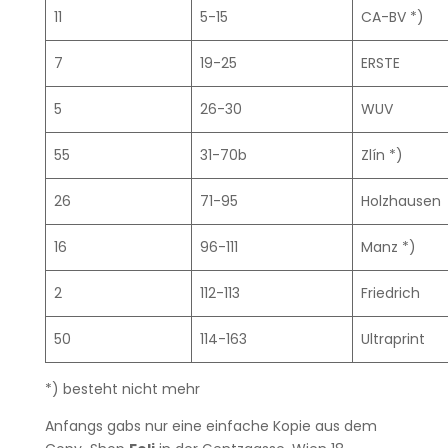
11
5-15
CA-BV *)
7
19-25
ERSTE
5
26-30
WUV
55
31-70b
Zlín *)
26
71-95
Holzhausen
16
96-111
Manz *)
2
112-113
Friedrich
50
114-163
Ultraprint
*) besteht nicht mehr
Anfangs gabs nur eine einfache Kopie aus dem