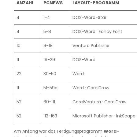
ANZAHL
PCNEWS
LAYOUT-PROGRAMM
4
1-4
DOS-Word-Star
4
5-8
DOS-Word · Fancy Font
10
9-18
Ventura Publisher
11
19-29
DOS-Word
22
30-50
Word
11
51-59a
Word · CorelDraw
52
60-111
CorelVentura · CorelDraw
52
112-163
Microsoft Publisher · InkScape 
Am Anfang war das Fertigungsprogramm
Word-