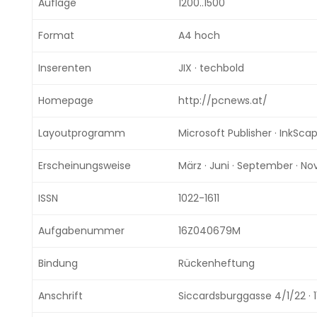
Auflage
1200..1500
Format
A4 hoch
Inserenten
JIX · techbold
Homepage
http://pcnews.at/
Layoutprogramm
Microsoft Publisher · InkSca
Erscheinungsweise
März · Juni · September · N
ISSN
1022-1611
Aufgabenummer
16Z040679M
Bindung
Rückenheftung
Anschrift
Siccardsburggasse 4/1/22 · 