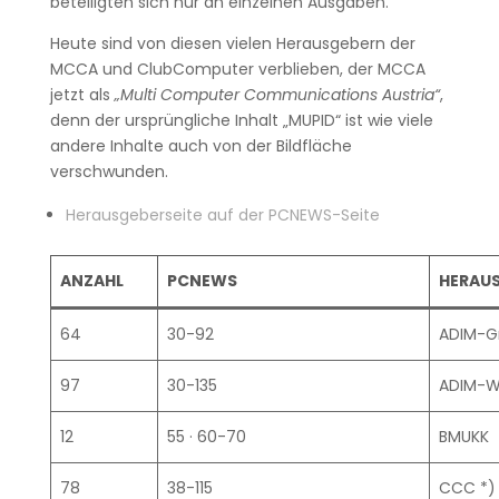
beteiligten sich nur an einzelnen Ausgaben.
Heute sind von diesen vielen Herausgebern der
MCCA und ClubComputer verblieben, der MCCA
jetzt als
„Multi Computer Communications Austria“
,
denn der ursprüngliche Inhalt „MUPID“ ist wie viele
andere Inhalte auch von der Bildfläche
verschwunden.
Herausgeberseite auf der PCNEWS-Seite
ANZAHL
PCNEWS
HERAU
64
30-92
ADIM-Gr
97
30-135
ADIM-W
12
55 · 60-70
BMUKK
78
38-115
CCC *)