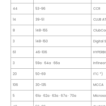
44
53-96
CCR
14
39-51
CLUB AT
8
148-155
ClubCo
3
148-150
Digital 
61
46-106
HYPERB
3
59a · 64a · 66a
Infineo
20
50-69
ITC *)
106
30-135
MCCA
5
61a · 62a · 63a · 67a · 70a
Microso