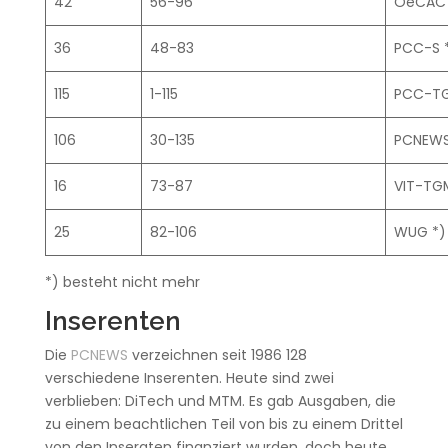
42
56-96
OeCAC 
36
48-83
PCC-S 
115
1-115
PCC-TG
106
30-135
PCNEW
16
73-87
VIT-TG
25
82-106
WUG *)
*) besteht nicht mehr
Inserenten
Die
PCNEWS
verzeichnen seit 1986 128
verschiedene Inserenten. Heute sind zwei
verblieben: DiTech und MTM. Es gab Ausgaben, die
zu einem beachtlichen Teil von bis zu einem Drittel
von den Inseraten finanziert wurden, doch heute