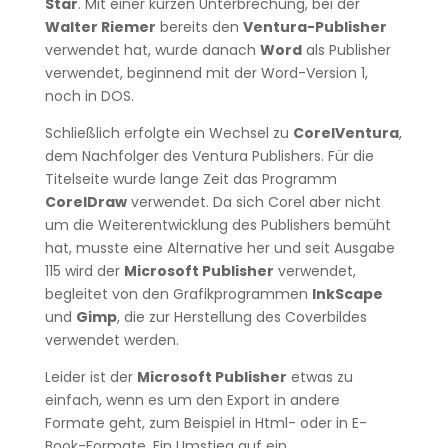
Star
. Mit einer kurzen Unterbrechung, bei der
Walter Riemer
bereits den
Ventura-Publisher
verwendet hat, wurde danach
Word
als Publisher
verwendet, beginnend mit der Word-Version 1,
noch in DOS.
Schließlich erfolgte ein Wechsel zu
CorelVentura
,
dem Nachfolger des Ventura Publishers. Für die
Titelseite wurde lange Zeit das Programm
CorelDraw
verwendet. Da sich Corel aber nicht
um die Weiterentwicklung des Publishers bemüht
hat, musste eine Alternative her und seit Ausgabe
115 wird der
Microsoft Publisher
verwendet,
begleitet von den Grafikprogrammen
InkScape
und
Gimp
, die zur Herstellung des Coverbildes
verwendet werden.
Leider ist der
Microsoft Publisher
etwas zu
einfach, wenn es um den Export in andere
Formate geht, zum Beispiel in Html- oder in E-
Book-Formate. Ein Umstieg auf ein