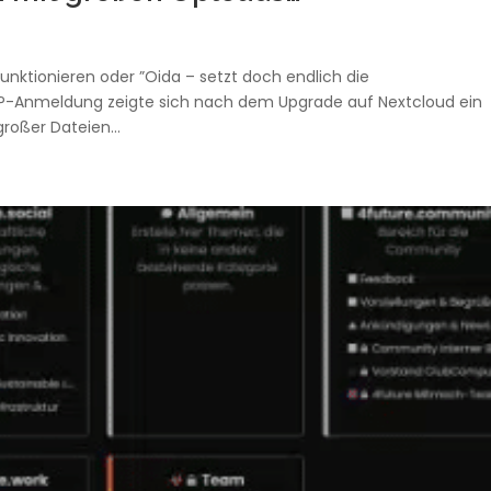
unktionieren oder ”Oida – setzt doch endlich die
AP-Anmeldung zeigte sich nach dem Upgrade auf Nextcloud ein
roßer Dateien...