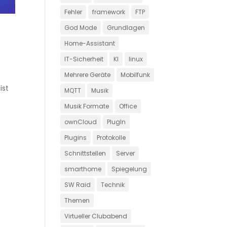
Fehler
framework
FTP
God Mode
Grundlagen
Home-Assistant
IT-Sicherheit
KI
linux
Mehrere Geräte
Mobilfunk
ist
MQTT
Musik
Musik Formate
Office
ownCloud
PlugIn
Plugins
Protokolle
Schnittstellen
Server
smarthome
Spiegelung
SW Raid
Technik
Themen
Virtueller Clubabend