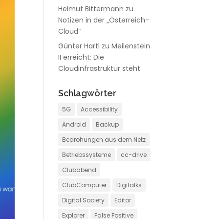
Helmut Bittermann
zu
Notizen in der „Österreich-
Cloud“
Günter Hartl
zu
Meilenstein
II erreicht: Die
Cloudinfrastruktur steht
Schlagwörter
5G
Accessibility
Android
Backup
Bedrohungen aus dem Netz
Betriebssysteme
cc-drive
Clubabend
ClubComputer
Digitalks
Digital Society
Editor
Explorer
False Positive