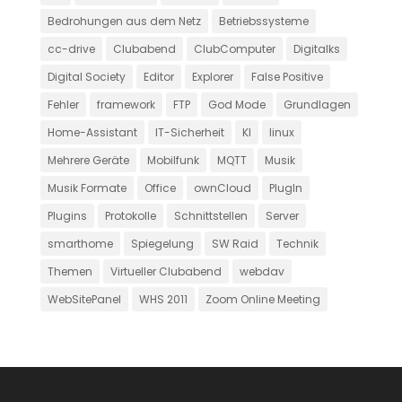
Bedrohungen aus dem Netz
Betriebssysteme
cc-drive
Clubabend
ClubComputer
Digitalks
Digital Society
Editor
Explorer
False Positive
Fehler
framework
FTP
God Mode
Grundlagen
Home-Assistant
IT-Sicherheit
KI
linux
Mehrere Geräte
Mobilfunk
MQTT
Musik
Musik Formate
Office
ownCloud
PlugIn
Plugins
Protokolle
Schnittstellen
Server
smarthome
Spiegelung
SW Raid
Technik
Themen
Virtueller Clubabend
webdav
WebSitePanel
WHS 2011
Zoom Online Meeting