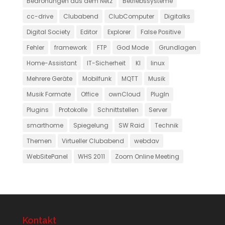
Bedrohungen aus dem Netz
Betriebssysteme
cc-drive
Clubabend
ClubComputer
Digitalks
Digital Society
Editor
Explorer
False Positive
Fehler
framework
FTP
God Mode
Grundlagen
Home-Assistant
IT-Sicherheit
KI
linux
Mehrere Geräte
Mobilfunk
MQTT
Musik
Musik Formate
Office
ownCloud
PlugIn
Plugins
Protokolle
Schnittstellen
Server
smarthome
Spiegelung
SW Raid
Technik
Themen
Virtueller Clubabend
webdav
WebSitePanel
WHS 2011
Zoom Online Meeting
Kontakt