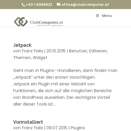
+43 1 6069922
office@clubcomputer.at
Menu
Jetpack
von
Franz Fiala
|
20.10.2015
|
Benutzer
,
Editieren
,
Themen
,
Widget
Geht man in PlugIns->Installieren, dann findet man
„Jetpack“ unter den ersten Vorschlägen.
Jetpack ein PlugIn mit einer Vielzahl von
Funktionen, die sich auf alle möglichen Bereiche
von WordPress auswirken. Der wichtigste Vorteil
aller dieser Tools ist...
Vorinstalliert
von
Franz Fiala
|
09.07.2015
|
PlugIns