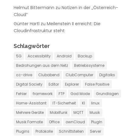
Helmut Bittermann
zu
Notizen in der „Österreich-
Cloud“
Günter Hartl
zu
Meilenstein II erreicht: Die
Cloudinfrastruktur steht
Schlagwörter
5G
Accessibility
Android
Backup
Bedrohungen aus dem Netz
Betriebssysteme
cc-drive
Clubabend
ClubComputer
Digitalks
Digital Society
Editor
Explorer
False Positive
Fehler
framework
FTP
God Mode
Grundlagen
Home-Assistant
IT-Sicherheit
KI
linux
Mehrere Geräte
Mobilfunk
MQTT
Musik
Musik Formate
Office
ownCloud
PlugIn
Plugins
Protokolle
Schnittstellen
Server