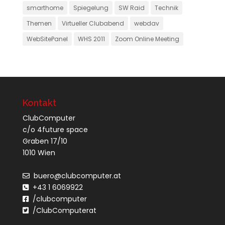
smarthome
Spiegelung
SW Raid
Technik
Themen
Virtueller Clubabend
webdav
WebSitePanel
WHS 2011
Zoom Online Meeting
Kontakt
ClubComputer
c/o 4future space
Graben 17/10
1010 Wien
buero@clubcomputer.at
+43 1 6069922
/clubcomputer
/ClubComputerat