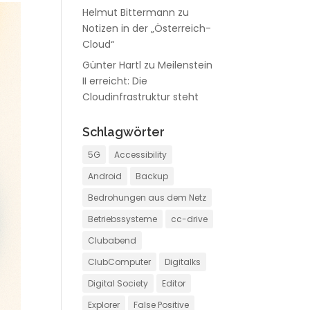
Helmut Bittermann
zu
Notizen in der „Österreich-
Cloud“
Günter Hartl
zu
Meilenstein
II erreicht: Die
Cloudinfrastruktur steht
Schlagwörter
5G
Accessibility
Android
Backup
Bedrohungen aus dem Netz
Betriebssysteme
cc-drive
Clubabend
ClubComputer
Digitalks
Digital Society
Editor
Explorer
False Positive