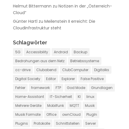
Helmut Bittermann
zu
Notizen in der „Österreich-
Cloud“
Günter Hartl
zu
Meilenstein II erreicht: Die
Cloudinfrastruktur steht
Schlagwörter
5G
Accessibility
Android
Backup
Bedrohungen aus dem Netz
Betriebssysteme
cc-drive
Clubabend
ClubComputer
Digitalks
Digital Society
Editor
Explorer
False Positive
Fehler
framework
FTP
God Mode
Grundlagen
Home-Assistant
IT-Sicherheit
KI
linux
Mehrere Geräte
Mobilfunk
MQTT
Musik
Musik Formate
Office
ownCloud
PlugIn
Plugins
Protokolle
Schnittstellen
Server