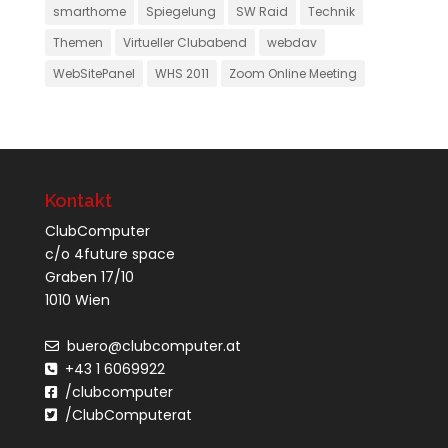
smarthome
Spiegelung
SW Raid
Technik
Themen
Virtueller Clubabend
webdav
WebSitePanel
WHS 2011
Zoom Online Meeting
Kontakt
ClubComputer
c/o 4future space
Graben 17/10
1010 Wien
buero@clubcomputer.at
+43 1 6069922
/clubcomputer
/ClubComputerat