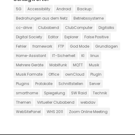
5G
Accessibility
Android
Backup
Bedrohungen aus dem Netz
Betriebssysteme
cc-drive
Clubabend
ClubComputer
Digitalks
Digital Society
Editor
Explorer
False Positive
Fehler
framework
FTP
God Mode
Grundlagen
Home-Assistant
IT-Sicherheit
KI
linux
Mehrere Geräte
Mobilfunk
MQTT
Musik
Musik Formate
Office
ownCloud
PlugIn
Plugins
Protokolle
Schnittstellen
Server
smarthome
Spiegelung
SW Raid
Technik
Themen
Virtueller Clubabend
webdav
WebSitePanel
WHS 2011
Zoom Online Meeting