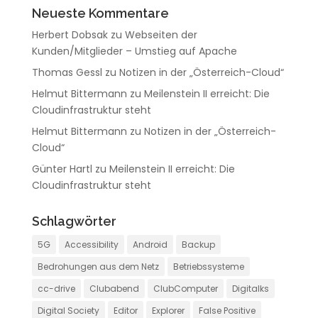
Neueste Kommentare
Herbert Dobsak
zu
Webseiten der
Kunden/Mitglieder – Umstieg auf Apache
Thomas Gessl
zu
Notizen in der „Österreich-Cloud“
Helmut Bittermann
zu
Meilenstein II erreicht: Die
Cloudinfrastruktur steht
Helmut Bittermann
zu
Notizen in der „Österreich-
Cloud“
Günter Hartl
zu
Meilenstein II erreicht: Die
Cloudinfrastruktur steht
Schlagwörter
5G
Accessibility
Android
Backup
Bedrohungen aus dem Netz
Betriebssysteme
cc-drive
Clubabend
ClubComputer
Digitalks
Digital Society
Editor
Explorer
False Positive