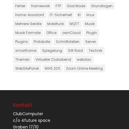
Fehler
framework
FTP
God Mode
Grundlagen
Home-Assistant
IT-Sicherheit
KI
linux
Mehrere Geräte
Mobilfunk
MQTT
Musik
Musik Formate
Office
ownCloud
PlugIn
Plugins
Protokolle
Schnittstellen
Server
smarthome
Spiegelung
SW Raid
Technik
Themen
Virtueller Clubabend
webdav
WebSitePanel
WHS 2011
Zoom Online Meeting
Kontakt
ClubComputer
c/o 4future space
Graben 17/10