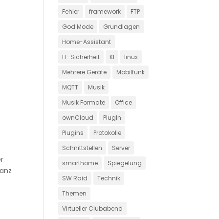
Fehler
framework
FTP
God Mode
Grundlagen
Home-Assistant
IT-Sicherheit
KI
linux
Mehrere Geräte
Mobilfunk
MQTT
Musik
Musik Formate
Office
ownCloud
PlugIn
Plugins
Protokolle
Schnittstellen
Server
er
smarthome
Spiegelung
ganz
SW Raid
Technik
Themen
Virtueller Clubabend