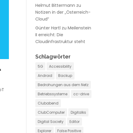
Helmut Bittermann
zu
Notizen in der „Österreich-
Cloud“
Günter Hartl
zu
Meilenstein
II erreicht: Die
Cloudinfrastruktur steht
Schlagwörter
5G
Accessibility
“
Android
Backup
Bedrohungen aus dem Netz
IoT
Betriebssysteme
cc-drive
Clubabend
ClubComputer
Digitalks
Digital Society
Editor
Explorer
False Positive