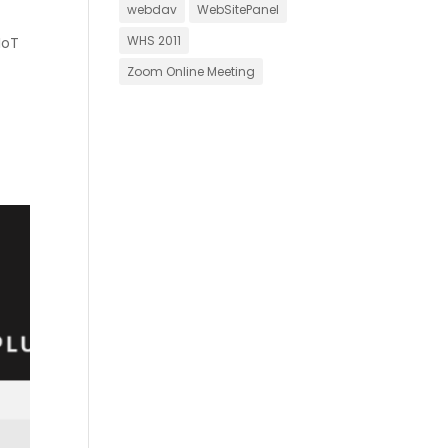
webdav
WebSitePanel
WHS 2011
IoT
Zoom Online Meeting