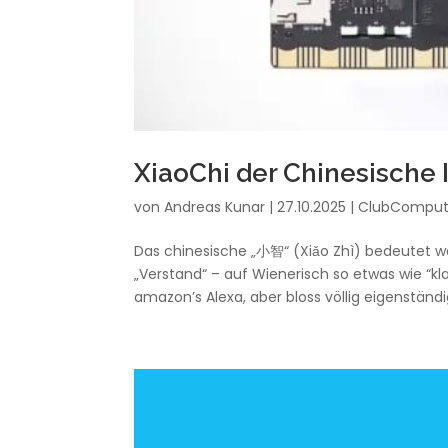
XiaoChi der Chinesische
von
Andreas Kunar
|
27.10.2025
|
ClubComput
Das chinesische „小智“ (Xiǎo Zhì) bedeutet wörtl
„Verstand“ – auf Wienerisch so etwas wie “kl
amazon’s Alexa, aber bloss völlig eigenständig