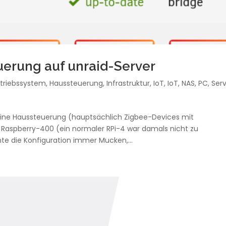
erung auf unraid-Server
triebssystem
,
Haussteuerung
,
Infrastruktur
,
IoT
,
IoT
,
NAS
,
PC
,
Ser
meine Haussteuerung (hauptsächlich Zigbee-Devices mit
aspberry-400 (ein normaler RPi-4 war damals nicht zu
e die Konfiguration immer Mucken,...