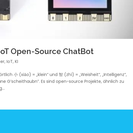
 IoT Open-Source ChatBot
er
,
IoT
,
KI
ich 小 (xiǎo) = „klein“ und 智 (zhì) = „Weisheit“, „Intelligenz“,
ane G’scheithaubn”. Es sind open-source Projekte, ähnlich zu
...