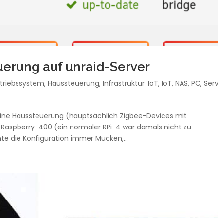
erung auf unraid-Server
triebssystem
,
Haussteuerung
,
Infrastruktur
,
IoT
,
IoT
,
NAS
,
PC
,
Ser
meine Haussteuerung (hauptsächlich Zigbee-Devices mit
aspberry-400 (ein normaler RPi-4 war damals nicht zu
e die Konfiguration immer Mucken,...