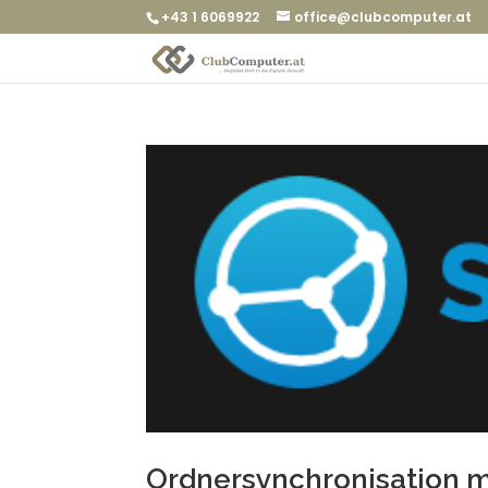
+43 1 6069922
office@clubcomputer.at
Ordnersynchronisation m