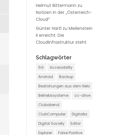
Helmut Bittermann
zu
Notizen in der „Österreich-
Cloud“
Günter Hartl
zu
Meilenstein
II erreicht: Die
Cloudinfrastruktur steht
Schlagwörter
5G
Accessibility
Android
Backup
Bedrohungen aus dem Netz
Betriebssysteme
cc-drive
Clubabend
ClubComputer
Digitalks
Digital Society
Editor
Explorer
False Positive