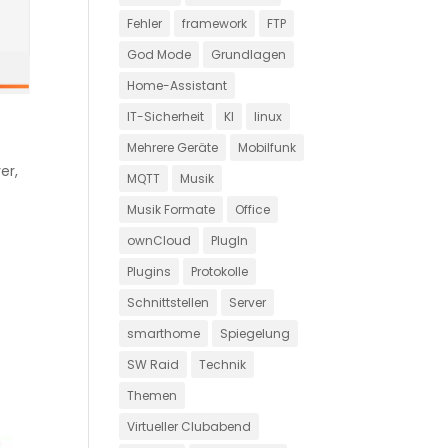
Fehler
framework
FTP
God Mode
Grundlagen
Home-Assistant
IT-Sicherheit
KI
linux
Mehrere Geräte
Mobilfunk
ver
,
MQTT
Musik
Musik Formate
Office
ownCloud
PlugIn
Plugins
Protokolle
Schnittstellen
Server
smarthome
Spiegelung
SW Raid
Technik
Themen
Virtueller Clubabend