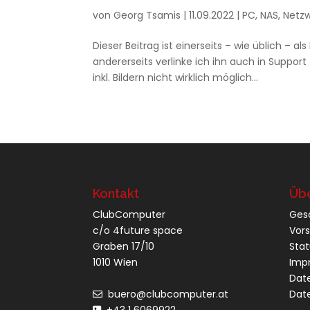
von
Georg Tsamis
|
11.09.2022
|
PC
,
NAS
,
Netz
Dieser Beitrag ist einerseits – wie üblich – a
andererseits verlinke ich ihn auch in Suppor
inkl. Bildern nicht wirklich möglich...
Kontakt
Übe
ClubComputer
Ges
c/o 4future space
Vor
Graben 17/10
Sta
1010 Wien
Imp
Dat
buero@clubcomputer.at
Dat