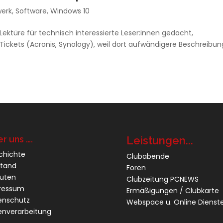
werk
,
Software
,
Windows 10
ls Lektüre für technisch interessierte Leser:innen gedacht,
t Tickets (Acronis, Synology), weil dort aufwändigere Beschreibu
r uns ….
Leistungen...
chichte
Clubabende
stand
Foren
tuten
Clubzeitung PCNEWS
ressum
Ermäßigungen / Clubkarte
enschutz
Webspace u. Online Dienst
enverarbeitung