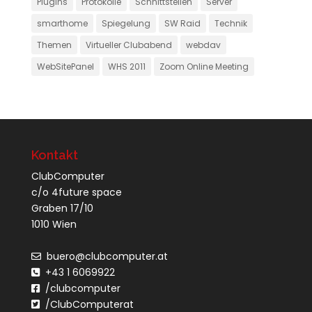
Plugins
Protokolle
Schnittstellen
Server
smarthome
Spiegelung
SW Raid
Technik
Themen
Virtueller Clubabend
webdav
WebSitePanel
WHS 2011
Zoom Online Meeting
Kontakt
ClubComputer
c/o 4future space
Graben 17/10
1010 Wien
buero@clubcomputer.at
+43 1 6069922
/clubcomputer
/ClubComputerat