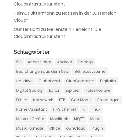
Cloudinfrastruktur steht
Helmut Bittermann
zu
Notizen in der „Österreich-
Cloud“
Günter Hartl
zu
Meilenstein II erreicht: Die
Cloudinfrastruktur steht
Schlagwörter
5G
Accessibility
Android
Backup
Bedrohungen aus dem Netz
Betriebssysteme
cc-drive
Clubabend
ClubComputer
Digitalks
Digital Society
Editor
Explorer
False Positive
Fehler
framework
FTP
God Mode
Grundlagen
Home-Assistant
IT-Sicherheit
KI
linux
Mehrere Geräte
Mobilfunk
MQTT
Musik
Musik Formate
Office
ownCloud
PlugIn