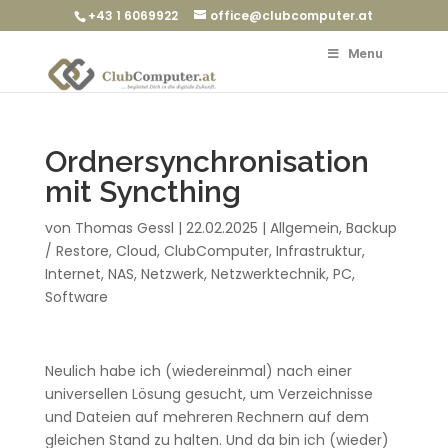
+43 1 6069922
office@clubcomputer.at
Menu
Ordnersynchronisation
mit Syncthing
von
Thomas Gessl
|
22.02.2025
|
Allgemein
,
Backup
/ Restore
,
Cloud
,
ClubComputer
,
Infrastruktur
,
Internet
,
NAS
,
Netzwerk
,
Netzwerktechnik
,
PC
,
Software
Neulich habe ich (wiedereinmal) nach einer
universellen Lösung gesucht, um Verzeichnisse
und Dateien auf mehreren Rechnern auf dem
gleichen Stand zu halten. Und da bin ich (wieder)