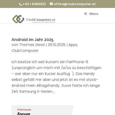
+43 1 6069922
office@clubcomputer.at
Menu
Android im Jahr 2025
von
Thomas Gessl
|
29.10.2025
|
Apps
,
ClubComputer
Ich besitze ich seit kurzem ein FairPhone-6
(ursprünglich um mich mit /e/os zu beschäftigen
– war aber nur ein kurzer Ausflug ). Das Handy
selbst gefällt mir aber und jetzt ist es mit stock-
Android mein Alltagshandy. Zuvor hatte ich lange
Zeit Samsung S-Serien...