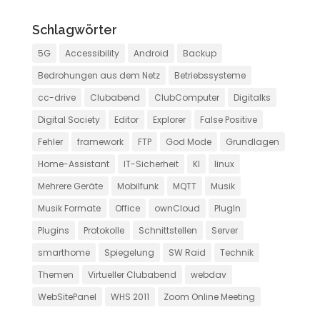
Schlagwörter
5G
Accessibility
Android
Backup
Bedrohungen aus dem Netz
Betriebssysteme
cc-drive
Clubabend
ClubComputer
Digitalks
Digital Society
Editor
Explorer
False Positive
Fehler
framework
FTP
God Mode
Grundlagen
Home-Assistant
IT-Sicherheit
KI
linux
Mehrere Geräte
Mobilfunk
MQTT
Musik
Musik Formate
Office
ownCloud
PlugIn
Plugins
Protokolle
Schnittstellen
Server
smarthome
Spiegelung
SW Raid
Technik
Themen
Virtueller Clubabend
webdav
WebSitePanel
WHS 2011
Zoom Online Meeting