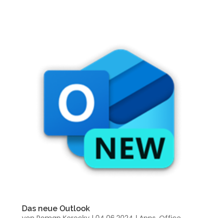
Das neue Outlook
von
Roman Korecky
|
04.06.2024
|
Apps
,
Office