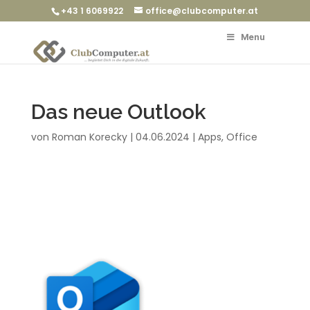
+43 1 6069922
office@clubcomputer.at
Menu
Das neue Outlook
von
Roman Korecky
|
04.06.2024
|
Apps
,
Office