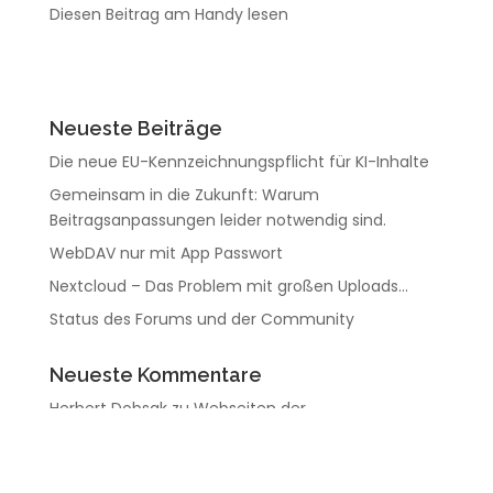
Diesen Beitrag am Handy lesen
Neueste Beiträge
Die neue EU-Kennzeichnungspflicht für KI-Inhalte
Gemeinsam in die Zukunft: Warum
Beitragsanpassungen leider notwendig sind.
WebDAV nur mit App Passwort
Nextcloud – Das Problem mit großen Uploads…
Status des Forums und der Community
Neueste Kommentare
Herbert Dobsak
zu
Webseiten der
Kunden/Mitglieder – Umstieg auf Apache
Thomas Gessl
zu
Notizen in der „Österreich-Cloud“