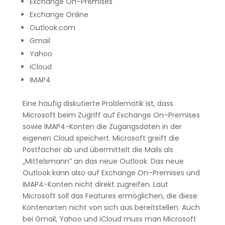
Exchange
On
–
Premises
Exchange
Online
Outlook
.
com
Gmail
Yahoo
iCloud
IMAP4
Eine
häufig diskutierte
Problematik
ist, dass
Microsoft
beim
Zugriff
auf
Exchange
On
–
Premises
sowie IMAP4-
Konten
die
Zugangsdaten
in der
eigenen
Cloud
speichert.
Microsoft
greift die
Postfächer
ab und übermittelt die
Mails
als
„
Mittelsmann
“ an das neue
Outlook
.
Das
neue
Outlook
kann also auf
Exchange
On
–
Premises
und
IMAP4-
Konten
nicht direkt zugreifen.
Laut
Microsoft
soll das
Features
ermöglichen, die diese
Kontenarten
nicht von sich aus bereitstellen.
Auch
bei
Gmail
,
Yahoo
und iCloud muss man
Microsoft