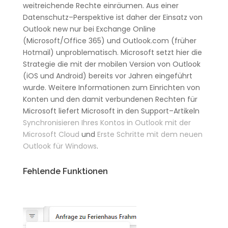
weitreichende
Rechte
einräumen.
Aus
einer
Datenschutz
–
Perspektive
ist daher der
Einsatz
von
Outlook
new nur bei
Exchange
Online
(
Microsoft
/
Office
365
) und
Outlook
.
com (früher
Hotmail
) unproblematisch.
Microsoft
setzt hier die
Strategie
die mit der mobilen
Version
von
Outlook
(iOS und
Android
) bereits vor
Jahren
eingeführt
wurde.
Weitere
Informationen
zum
Einrichten
von
Konten
und den damit verbundenen
Rechten
für
Microsoft
liefert
Microsoft
in den
Support
–
Artikeln
Synchronisieren Ihres Kontos in Outlook mit der
Microsoft Cloud
und
Erste
Schritte
mit dem neuen
Outlook
für
Windows
.
Fehlende Funktionen