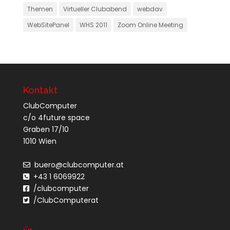
Themen
Virtueller Clubabend
webdav
WebSitePanel
WHS 2011
Zoom Online Meeting
Kontakt
ClubComputer
c/o 4future space
Graben 17/10
1010 Wien
buero@clubcomputer.at
+43 1 6069922
/clubcomputer
/ClubComputerat