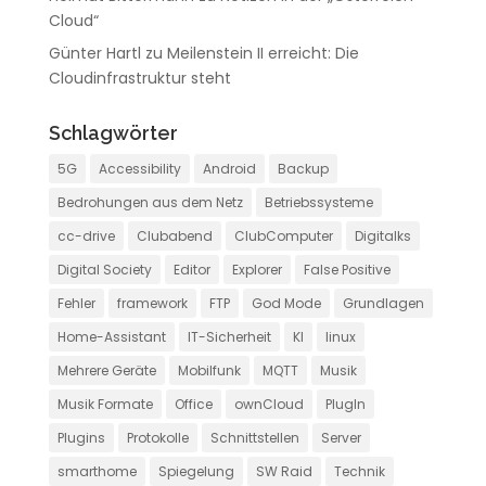
Cloud“
Günter Hartl
zu
Meilenstein II erreicht: Die
Cloudinfrastruktur steht
Schlagwörter
5G
Accessibility
Android
Backup
Bedrohungen aus dem Netz
Betriebssysteme
cc-drive
Clubabend
ClubComputer
Digitalks
Digital Society
Editor
Explorer
False Positive
Fehler
framework
FTP
God Mode
Grundlagen
Home-Assistant
IT-Sicherheit
KI
linux
Mehrere Geräte
Mobilfunk
MQTT
Musik
Musik Formate
Office
ownCloud
PlugIn
Plugins
Protokolle
Schnittstellen
Server
smarthome
Spiegelung
SW Raid
Technik