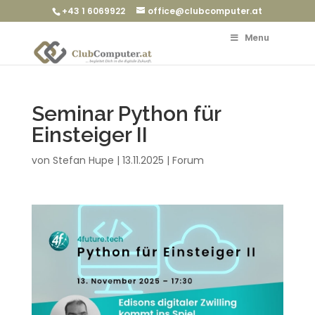
+43 1 6069922
office@clubcomputer.at
Menu
Seminar Python für
Einsteiger II
von
Stefan Hupe
|
13.11.2025
|
Forum