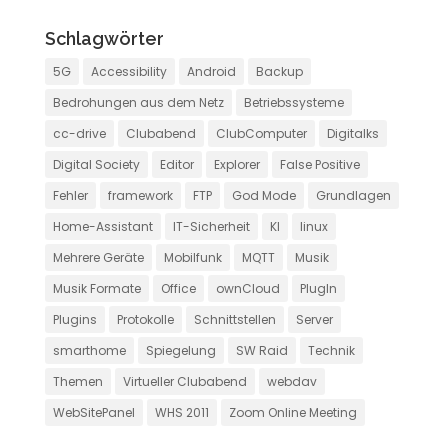
Schlagwörter
5G
Accessibility
Android
Backup
Bedrohungen aus dem Netz
Betriebssysteme
cc-drive
Clubabend
ClubComputer
Digitalks
Digital Society
Editor
Explorer
False Positive
Fehler
framework
FTP
God Mode
Grundlagen
Home-Assistant
IT-Sicherheit
KI
linux
Mehrere Geräte
Mobilfunk
MQTT
Musik
Musik Formate
Office
ownCloud
PlugIn
Plugins
Protokolle
Schnittstellen
Server
smarthome
Spiegelung
SW Raid
Technik
Themen
Virtueller Clubabend
webdav
WebSitePanel
WHS 2011
Zoom Online Meeting