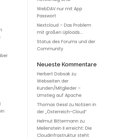
WebDAV nur mit App
Passwort
Nextcloud – Das Problem
n
mit großen Uploads…
s
Status des Forums und der
Community
über
Neueste Kommentare
Herbert Dobsak
zu
Webseiten der
Kunden/Mitglieder –
Umstieg auf Apache
d
Thomas Gessl
zu
Notizen in
in
der „Österreich-Cloud“
Helmut Bittermann
zu
Meilenstein II erreicht: Die
Cloudinfrastruktur steht