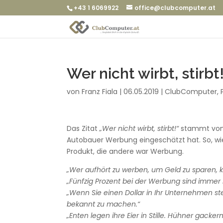
+43 1 6069922
office@clubcomputer.at
Wer nicht wirbt, stirbt
von
Franz Fiala
|
06.05.2019
|
ClubComputer
,
Das Zitat
„Wer nicht wirbt, stirbt!“
stammt vo
Autobauer Werbung eingeschätzt hat. So, wie 
Produkt, die andere war Werbung.
„Wer aufhört zu werben, um Geld zu sparen, k
„Fünfzig Prozent bei der Werbung sind immer 
„Wenn Sie einen Dollar in Ihr Unternehmen st
bekannt zu machen.“
„Enten legen ihre Eier in Stille. Hühner gacker