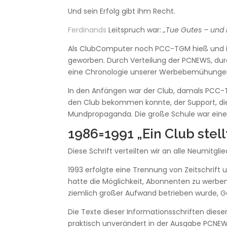
Und sein Erfolg gibt ihm Recht.
Ferdinands
Leitspruch war:
„Tue Gutes – und 
Als ClubComputer noch PCC-TGM hieß und i
geworben. Durch Verteilung der PCNEWS, dur
eine Chronologie unserer Werbebemühungen 
In den Anfängen war der Club, damals PCC-TG
den Club bekommen konnte, der Support, die 
Mundpropaganda. Die große Schule war eine
1986=1991 „Ein Club stellt
Diese Schrift verteilten wir an alle Neumitgl
1993 erfolgte eine Trennung von Zeitschrift
hatte die Möglichkeit, Abonnenten zu werben
ziemlich großer Aufwand betrieben wurde, G
Die Texte dieser Informationsschriften dies
praktisch unverändert in der Ausgabe PCNE