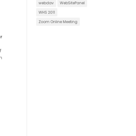
webdav
WebSitePanel
WHS 2011
Zoom Online Meeting
r
f
em