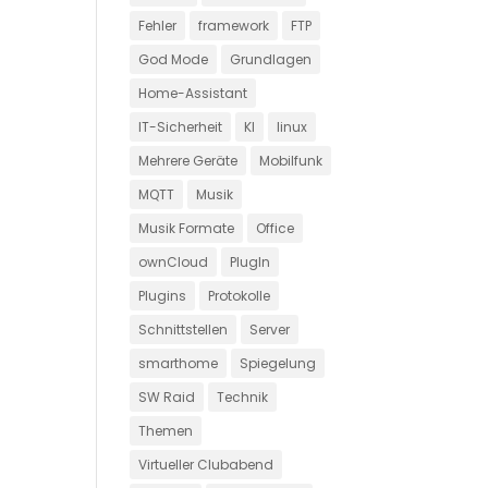
Fehler
framework
FTP
God Mode
Grundlagen
Home-Assistant
IT-Sicherheit
KI
linux
Mehrere Geräte
Mobilfunk
MQTT
Musik
Musik Formate
Office
ownCloud
PlugIn
Plugins
Protokolle
Schnittstellen
Server
smarthome
Spiegelung
SW Raid
Technik
Themen
Virtueller Clubabend