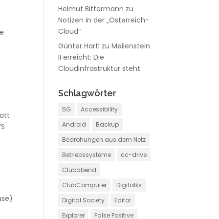
Helmut Bittermann
zu
Notizen in der „Österreich-
Cloud“
be
Günter Hartl
zu
Meilenstein
II erreicht: Die
Cloudinfrastruktur steht
Schlagwörter
5G
Accessibility
att
Android
Backup
WS
Bedrohungen aus dem Netz
Betriebssysteme
cc-drive
Clubabend
ClubComputer
Digitalks
use)
Digital Society
Editor
Explorer
False Positive