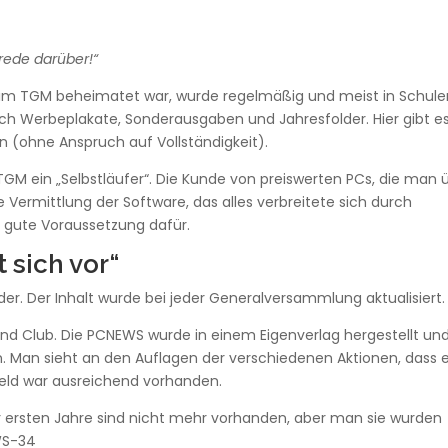
rede darüber!“
m TGM beheimatet war, wurde regelmäßig und meist in Schule
ch Werbeplakate, Sonderausgaben und Jahresfolder. Hier gibt e
(ohne Anspruch auf Vollständigkeit).
M ein „Selbstläufer“. Die Kunde von preiswerten PCs, die man 
Vermittlung der Software, das alles verbreitete sich durch
 gute Voraussetzung dafür.
 sich vor“
ieder. Der Inhalt wurde bei jeder Generalversammlung aktualisiert.
 und Club. Die PCNEWS wurde in einem Eigenverlag hergestellt un
. Man sieht an den Auflagen der verschiedenen Aktionen, dass e
eld war ausreichend vorhanden.
er ersten Jahre sind nicht mehr vorhanden, aber man sie wurden
WS-34