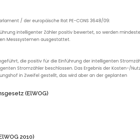
Parlament / der europäische Rat PE-CONS 3648/09:
nführung intelligenter Zähler positiv bewertet, so werden mindest
nten Messsystemen ausgestattet.
führt, die positiv für die Einführung der intelligenten Stromzä
lligenten Stromzähler beschlossen. Das Ergebnis der Kosten-/Nu
ngshof in Zweifel gestellt, das wird aber an der geplanten
ionsgesetz (ElWOG)
 (ElWOG 2010)