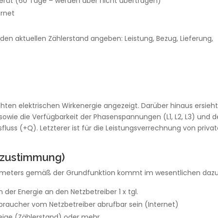
erät (60 Tage – werden aber nicht übertragen)
ernet
den aktuellen Zählerstand angeben: Leistung, Bezug, Lieferung,
hten elektrischen Wirkenergie angezeigt. Darüber hinaus ersieh
 sowie die Verfügbarkeit der Phasenspannungen (L1, L2, L3) und 
sfluss (+Q). Letzterer ist für die Leistungsverrechnung von priva
nzustimmung)
rt meters gemäß der Grundfunktion kommt im wesentlichen dazu
er Energie an den Netzbetreiber 1 x tgl.
braucher vom Netzbetreiber abrufbar sein (Internet)
ige (Zählerstand) oder mehr