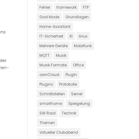
Fehler
framework
FTP
God Mode
Grundlagen
Home-Assistant
ens
IT-Sicherheit
KI
linux
Mehrere Geräte
Mobilfunk
MQTT
Musik
hler
Musik Formate
Office
tzen-
ownCloud
PlugIn
Plugins
Protokolle
Schnittstellen
Server
smarthome
Spiegelung
SW Raid
Technik
Themen
Virtueller Clubabend