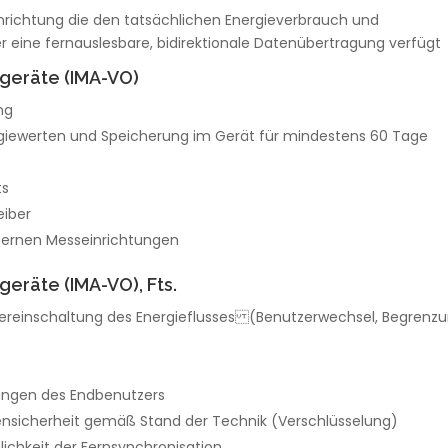
Einrichtung die den tatsächlichen Energieverbrauch und
r eine fernauslesbare, bidirektionale Datenübertragung verfügt
sgeräte (IMA-VO)
ng
giewerten und Speicherung im Gerät für mindestens 60 Tage
ts
eiber
xternen Messeinrichtungen
eräte (IMA-VO), Fts.
dereinschaltung des Energieflusses (Benutzerwechsel, Begrenz
tungen des Endbenutzers
nsicherheit gemäß Stand der Technik (Verschlüsselung)
lichkeit der Fernsynchronisation