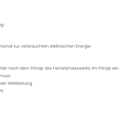
ng:
ional zur verbrauchten elektrischen Energie:
ähler nach dem Prinzip des Ferrarismesswerks: im Prinzip ein
 muss.
hen Wirkleistung
hl