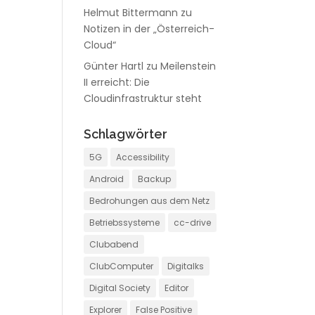
Helmut Bittermann
zu
Notizen in der „Österreich-
Cloud“
Günter Hartl
zu
Meilenstein
II erreicht: Die
Cloudinfrastruktur steht
Schlagwörter
5G
Accessibility
Android
Backup
Bedrohungen aus dem Netz
Betriebssysteme
cc-drive
Clubabend
ClubComputer
Digitalks
Digital Society
Editor
Explorer
False Positive