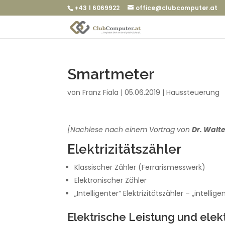
+43 1 6069922
office@clubcomputer.at
Smartmeter
von
Franz Fiala
|
05.06.2019
|
Haussteuerung
[Nachlese nach einem Vortrag von
Dr. Walt
Elektrizitätszähler
Klassischer Zähler (Ferrarismesswerk)
Elektronischer Zähler
„Intelligenter“ Elektrizitätszähler – „inte
Elektrische Leistung und elek