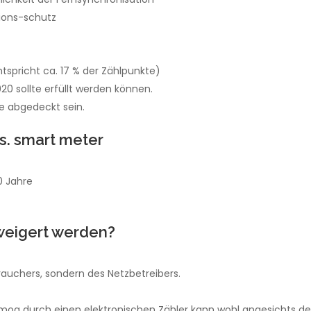
tions-schutz
entspricht ca. 17 % der Zählpunkte)
20 sollte erfüllt werden können.
te abgedeckt sein.
 vs. smart meter
0 Jahre
weigert werden?
rauchers, sondern des Netzbetreibers.
og durch einen elektronischen Zähler kann wohl angesichts de