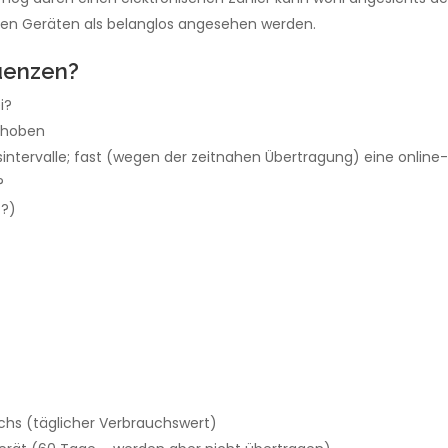
chen Geräten als belanglos angesehen werden.
uenzen?
i?
erhoben
intervalle; fast (wegen der zeitnahen Übertragung) eine online
?
??)
uchs (täglicher Verbrauchswert)