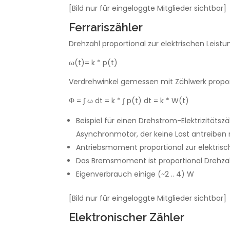
[Bild nur für eingeloggte Mitglieder sichtbar]
Ferrariszähler
Drehzahl proportional zur elektrischen Leistu
ω(t)= k * p(t)
Verdrehwinkel gemessen mit Zählwerk proport
Φ = ∫ ω dt = k * ∫ p(t) dt = k * W(t)
Beispiel für einen Drehstrom-Elektrizitätsz
Asynchronmotor, der keine Last antreiben
Antriebsmoment proportional zur elektrisc
Das Bremsmoment ist proportional Drehza
Eigenverbrauch einige (~2 .. 4) W
[Bild nur für eingeloggte Mitglieder sichtbar]
Elektronischer Zähler