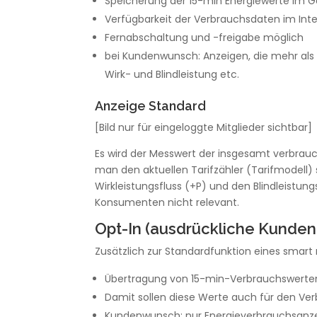
Speicherung der 15-min Energiewerte im G
Verfügbarkeit der Verbrauchsdaten im Int
Fernabschaltung und -freigabe möglich
bei Kundenwunsch: Anzeigen, die mehr als 
Wirk- und Blindleistung etc.
Anzeige Standard
[Bild nur für eingeloggte Mitglieder sichtbar]
Es wird der Messwert der insgesamt verbrauc
man den aktuellen Tarifzähler (Tarifmodell)
Wirkleistungsfluss (+P) und den Blindleistung
Konsumenten nicht relevant.
Opt-In (ausdrückliche Kunde
Zusätzlich zur Standardfunktion eines sma
Übertragung von 15-min-Verbrauchswerten d
Damit sollen diese Werte auch für den Ver
Kundenwunsch: nur Energieverbrauchsanze