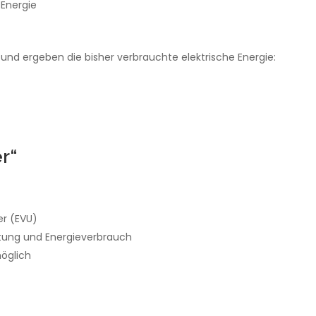
 Energie
nd ergeben die bisher verbrauchte elektrische Energie:
er“
er (EVU)
stung und Energieverbrauch
öglich