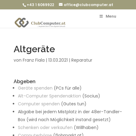
+43 1 6069922
office@clubcomputer.at
Menu
Altgeräte
von
Franz Fiala
|
13.03.2021
|
Reparatur
Abgeben
Geräte spenden
(PCs für alle)
Alt-Computer Spendenaktion
(Socius)
Computer spenden
(Gutes tun)
Abgabe bei jedem Mistplatz in der 48er-Tandler-
Box (wird nach Möglichkeit instand gesetzt)
Schenken oder verkaufen
(Willhaben)
Computerbörse
(flohmarkt.at)