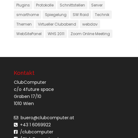
Plugins
Protokolle
Schnittstellen
Server
smarthome
Spiegelung
SW Raid
Technik
Themen
Virtueller Clubabend
webdav
WebSitePanel
WHS 2011
Zoom Online Meeting
Kontakt
ClubComputer
c/o 4future space
Graben 17/10
1010 Wien
buero@clubcomputer.at
+43 1 6069922
/clubcomputer