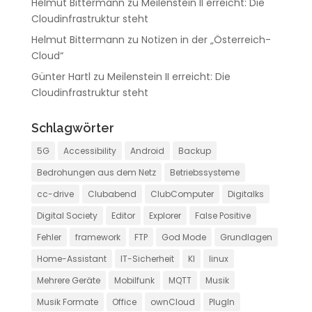
Helmut Bittermann
zu
Meilenstein II erreicht: Die
Cloudinfrastruktur steht
Helmut Bittermann
zu
Notizen in der „Österreich-
Cloud“
Günter Hartl
zu
Meilenstein II erreicht: Die
Cloudinfrastruktur steht
Schlagwörter
5G
Accessibility
Android
Backup
Bedrohungen aus dem Netz
Betriebssysteme
cc-drive
Clubabend
ClubComputer
Digitalks
Digital Society
Editor
Explorer
False Positive
Fehler
framework
FTP
God Mode
Grundlagen
Home-Assistant
IT-Sicherheit
KI
linux
Mehrere Geräte
Mobilfunk
MQTT
Musik
Musik Formate
Office
ownCloud
PlugIn