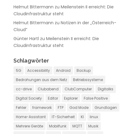
Helmut Bittermann
zu
Meilenstein II erreicht: Die
Cloudinfrastruktur steht
Helmut Bittermann
zu
Notizen in der „Österreich-
Cloud“
Günter Hartl
zu
Meilenstein II erreicht: Die
Cloudinfrastruktur steht
Schlagwörter
5G
Accessibility
Android
Backup
Bedrohungen aus dem Netz
Betriebssysteme
cc-drive
Clubabend
ClubComputer
Digitalks
Digital Society
Editor
Explorer
False Positive
Fehler
framework
FTP
God Mode
Grundlagen
Home-Assistant
IT-Sicherheit
KI
linux
Mehrere Geräte
Mobilfunk
MQTT
Musik