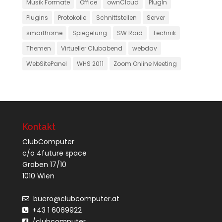
Musik Formate
Office
ownCloud
PlugIn
Plugins
Protokolle
Schnittstellen
Server
smarthome
Spiegelung
SW Raid
Technik
Themen
Virtueller Clubabend
webdav
WebSitePanel
WHS 2011
Zoom Online Meeting
Kontakt
ClubComputer
c/o 4future space
Graben 17/10
1010 Wien
buero@clubcomputer.at
+43 1 6069922
/clubcomputer