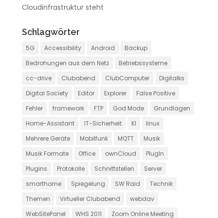
Cloudinfrastruktur steht
Schlagwörter
5G
Accessibility
Android
Backup
Bedrohungen aus dem Netz
Betriebssysteme
cc-drive
Clubabend
ClubComputer
Digitalks
Digital Society
Editor
Explorer
False Positive
Fehler
framework
FTP
God Mode
Grundlagen
Home-Assistant
IT-Sicherheit
KI
linux
Mehrere Geräte
Mobilfunk
MQTT
Musik
Musik Formate
Office
ownCloud
PlugIn
Plugins
Protokolle
Schnittstellen
Server
smarthome
Spiegelung
SW Raid
Technik
Themen
Virtueller Clubabend
webdav
WebSitePanel
WHS 2011
Zoom Online Meeting