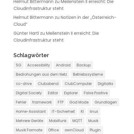
Helmut Bittermann
zu
Meilenstein II erreicht: Die
Cloudinfrastruktur steht
Helmut Bittermann
zu
Notizen in der „Österreich-
Cloud“
Günter Hartl
zu
Meilenstein II erreicht: Die
Cloudinfrastruktur steht
Schlagwörter
5G
Accessibility
Android
Backup
Bedrohungen aus dem Netz
Betriebssysteme
cc-drive
Clubabend
ClubComputer
Digitalks
Digital Society
Editor
Explorer
False Positive
Fehler
framework
FTP
God Mode
Grundlagen
Home-Assistant
IT-Sicherheit
KI
linux
Mehrere Geräte
Mobilfunk
MQTT
Musik
Musik Formate
Office
ownCloud
PlugIn