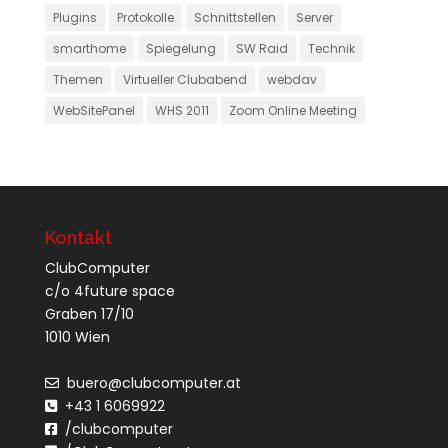
Plugins
Protokolle
Schnittstellen
Server
smarthome
Spiegelung
SW Raid
Technik
Themen
Virtueller Clubabend
webdav
WebSitePanel
WHS 2011
Zoom Online Meeting
Kontakt
ClubComputer
c/o 4future space
Graben 17/10
1010 Wien
buero@clubcomputer.at
+43 1 6069922
/clubcomputer