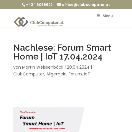
+43 1 6069922
office@clubcomputer.at
Menu
Nachlese: Forum Smart
Home | IoT 17.04.2024
von
Martin Weissenböck
|
20.04.2024
|
ClubComputer
,
Allgemein
,
Forum
,
IoT