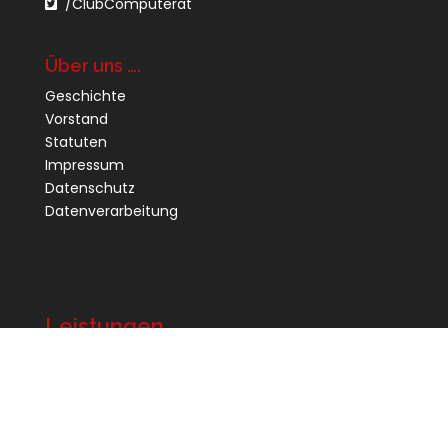
/ClubComputerat
Über uns ….
Geschichte
Vorstand
Statuten
Impressum
Datenschutz
Datenverarbeitung
Leistungen...
Clubabende
Foren
Clubzeitung PCNEWS
Ermäßigungen / Clubkarte