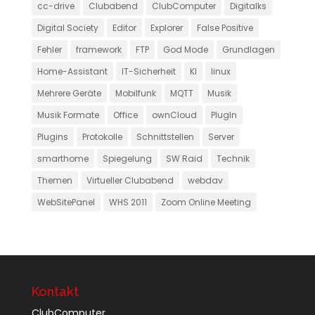
cc-drive
Clubabend
ClubComputer
Digitalks
Digital Society
Editor
Explorer
False Positive
Fehler
framework
FTP
God Mode
Grundlagen
Home-Assistant
IT-Sicherheit
KI
linux
Mehrere Geräte
Mobilfunk
MQTT
Musik
Musik Formate
Office
ownCloud
PlugIn
Plugins
Protokolle
Schnittstellen
Server
smarthome
Spiegelung
SW Raid
Technik
Themen
Virtueller Clubabend
webdav
WebSitePanel
WHS 2011
Zoom Online Meeting
Kontakt
ClubComputer