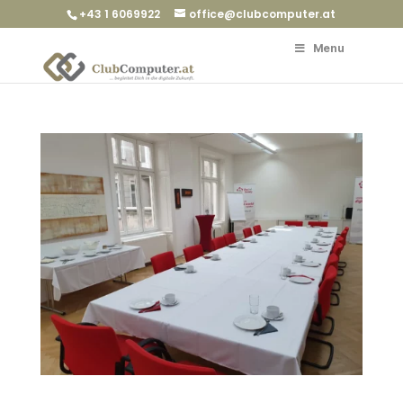
+43 1 6069922
office@clubcomputer.at
Menu