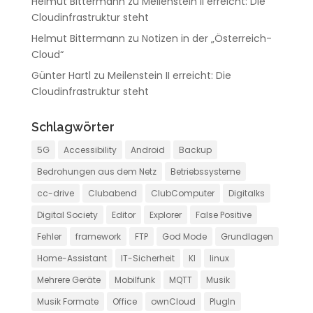
Helmut Bittermann
zu
Meilenstein II erreicht: Die
Cloudinfrastruktur steht
Helmut Bittermann
zu
Notizen in der „Österreich-
Cloud“
Günter Hartl
zu
Meilenstein II erreicht: Die
Cloudinfrastruktur steht
Schlagwörter
5G
Accessibility
Android
Backup
Bedrohungen aus dem Netz
Betriebssysteme
cc-drive
Clubabend
ClubComputer
Digitalks
Digital Society
Editor
Explorer
False Positive
Fehler
framework
FTP
God Mode
Grundlagen
Home-Assistant
IT-Sicherheit
KI
linux
Mehrere Geräte
Mobilfunk
MQTT
Musik
Musik Formate
Office
ownCloud
PlugIn