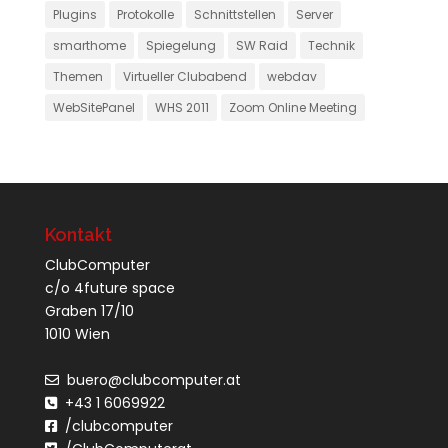
Plugins
Protokolle
Schnittstellen
Server
smarthome
Spiegelung
SW Raid
Technik
Themen
Virtueller Clubabend
webdav
WebSitePanel
WHS 2011
Zoom Online Meeting
Kontakt
ClubComputer
c/o 4future space
Graben 17/10
1010 Wien
buero@clubcomputer.at
+43 1 6069922
/clubcomputer