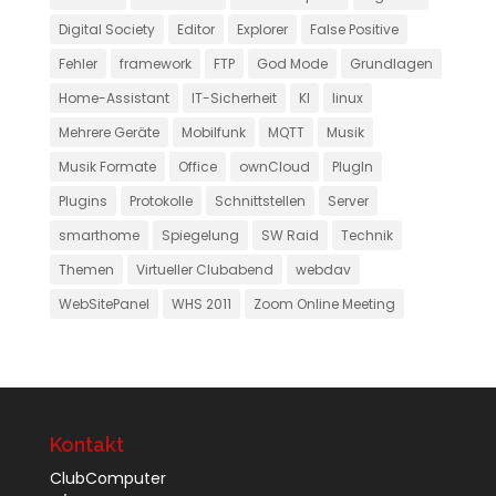
Digital Society
Editor
Explorer
False Positive
Fehler
framework
FTP
God Mode
Grundlagen
Home-Assistant
IT-Sicherheit
KI
linux
Mehrere Geräte
Mobilfunk
MQTT
Musik
Musik Formate
Office
ownCloud
PlugIn
Plugins
Protokolle
Schnittstellen
Server
smarthome
Spiegelung
SW Raid
Technik
Themen
Virtueller Clubabend
webdav
WebSitePanel
WHS 2011
Zoom Online Meeting
Kontakt
ClubComputer