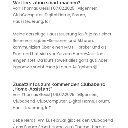
Wetterstation smart machen?
von
Thomas Gessl
|
07.02.2025
|
Allgemein
,
ClubComputer
,
Digital Home
,
Forum
,
Haussteuerung
,
IoT
Meine derzeitige Haussteuerung läuft ja mit einer
Reihe von zigbee-Sensoren und Aktoren,
kommuniziert über einen MQTT-broker und als
Frontend hat sich vor Kurzem Home-Assistant
eingenistet. Da läuft soweit alles ganz gut. Aber
irgendwie sucht man ja neue Aufgaben 😉...
Zusatzinfos zum kommenden Clubabend
„Home-Assistant“
von
Thomas Gessl
|
06.02.2025
|
Allgemein
,
Clubabend
,
ClubComputer
,
Digital Home
,
Forum
,
Haussteuerung
,
IoT
Liebe Nerds! Am 13. Februar gibt es den Clubabend
/ das Forum Smart Home zum Thema „Home-