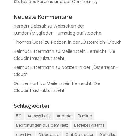
Status des Forums und der Community
Neueste Kommentare
Herbert Dobsak
zu
Webseiten der
Kunden/Mitglieder – Umstieg auf Apache
Thomas Gessl
zu
Notizen in der „Österreich-Cloud“
Helmut Bittermann
zu
Meilenstein II erreicht: Die
Cloudinfrastruktur steht
Helmut Bittermann
zu
Notizen in der „Österreich-
Cloud“
Günter Hartl
zu
Meilenstein II erreicht: Die
Cloudinfrastruktur steht
Schlagwörter
5G
Accessibility
Android
Backup
Bedrohungen aus dem Netz
Betriebssysteme
cc-drive
Clubabend
ClubComputer
Digitalks