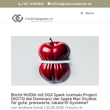
+43 1 6069922
office@clubcomputer.at
Menu
Bricht NVIDIA mit DGX Spark (vormals Project
DIGITS) die Dominanz der Apple Mac Studios
für gute, preiswerte, lokale KI-Systeme?
von
Andreas Kunar
|
22.05.2025
|
Forum
,
KI