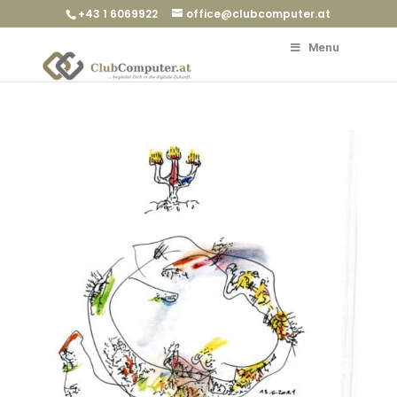
+43 1 6069922
office@clubcomputer.at
Menu