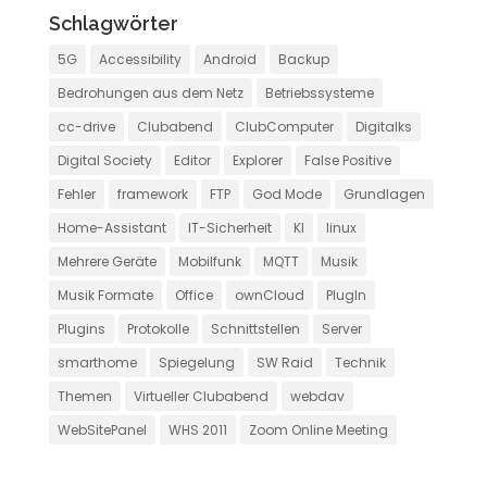
Schlagwörter
5G
Accessibility
Android
Backup
Bedrohungen aus dem Netz
Betriebssysteme
cc-drive
Clubabend
ClubComputer
Digitalks
Digital Society
Editor
Explorer
False Positive
Fehler
framework
FTP
God Mode
Grundlagen
Home-Assistant
IT-Sicherheit
KI
linux
Mehrere Geräte
Mobilfunk
MQTT
Musik
Musik Formate
Office
ownCloud
PlugIn
Plugins
Protokolle
Schnittstellen
Server
smarthome
Spiegelung
SW Raid
Technik
Themen
Virtueller Clubabend
webdav
WebSitePanel
WHS 2011
Zoom Online Meeting