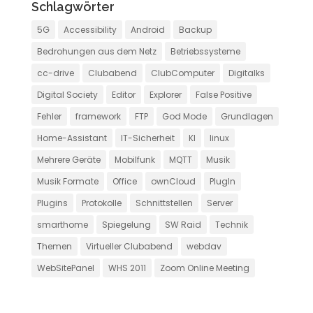
Schlagwörter
5G
Accessibility
Android
Backup
Bedrohungen aus dem Netz
Betriebssysteme
cc-drive
Clubabend
ClubComputer
Digitalks
Digital Society
Editor
Explorer
False Positive
Fehler
framework
FTP
God Mode
Grundlagen
Home-Assistant
IT-Sicherheit
KI
linux
Mehrere Geräte
Mobilfunk
MQTT
Musik
Musik Formate
Office
ownCloud
PlugIn
Plugins
Protokolle
Schnittstellen
Server
smarthome
Spiegelung
SW Raid
Technik
Themen
Virtueller Clubabend
webdav
WebSitePanel
WHS 2011
Zoom Online Meeting