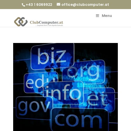
+43 1 6069922
office@clubcomputer.at
Menu