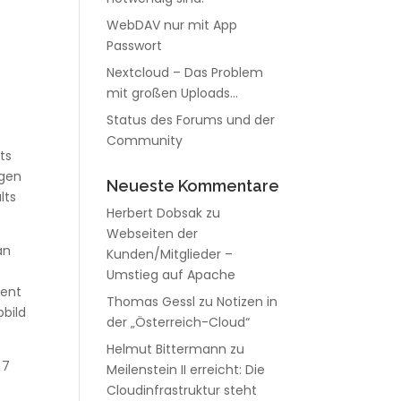
WebDAV nur mit App
Passwort
Nextcloud – Das Problem
mit großen Uploads…
Status des Forums und der
Community
ts
ngen
Neueste Kommentare
lts
Herbert Dobsak
zu
Webseiten der
an
Kunden/Mitglieder –
Umstieg auf Apache
tent
Thomas Gessl
zu
Notizen in
bbild
der „Österreich-Cloud“
Helmut Bittermann
zu
 7
Meilenstein II erreicht: Die
Cloudinfrastruktur steht