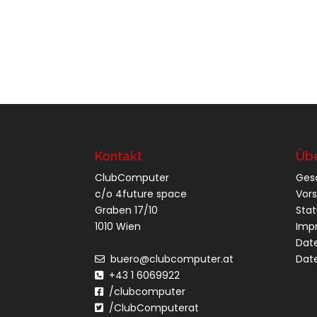
Kontakt
Übe
ClubComputer
Ges
c/o 4future space
Vor
Graben 17/10
Sta
1010 Wien
Imp
Dat
buero@clubcomputer.at
Dat
+43 1 6069922
/clubcomputer
/ClubComputerat