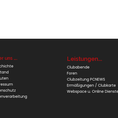
r uns ….
Leistungen...
chichte
Clubabende
stand
Foren
tuten
Clubzeitung PCNEWS
ressum
Ermäßigungen / Clubkarte
enschutz
Webspace u. Online Dienst
enverarbeitung