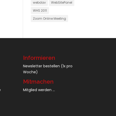
webdav
WebSitePanel
WHS 2011
Zoom Online Meeting
Informieren
Newsletter bestellen
(1x pro
Woche)
Mitmachen
e
Mitglied werden ...