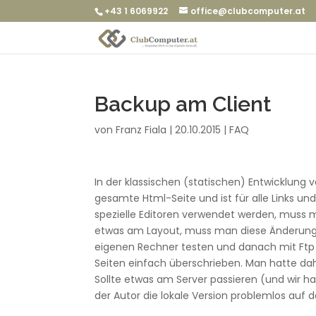
+43 1 6069922
office@clubcomputer.at
Backup am Client
von
Franz Fiala
|
20.10.2015
|
FAQ
In der klassischen (statischen) Entwicklung v
gesamte Html-Seite und ist für alle Links u
spezielle Editoren verwendet werden, muss m
etwas am Layout, muss man diese Änderung i
eigenen Rechner testen und danach mit Ftp 
Seiten einfach überschrieben. Man hatte dahe
Sollte etwas am Server passieren (und wir ha
der Autor die lokale Version problemlos auf 