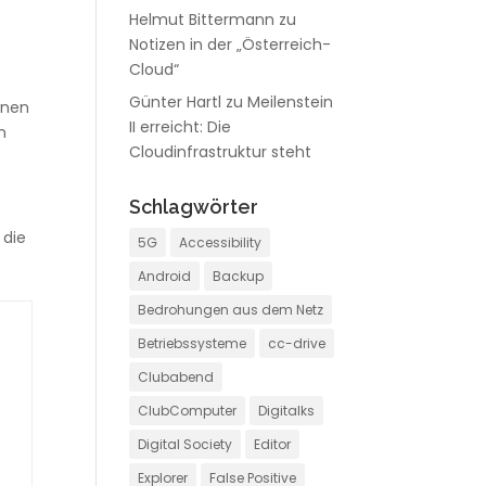
Helmut Bittermann
zu
Notizen in der „Österreich-
Cloud“
Günter Hartl
zu
Meilenstein
inen
II erreicht: Die
n
Cloudinfrastruktur steht
Schlagwörter
 die
5G
Accessibility
Android
Backup
Bedrohungen aus dem Netz
Betriebssysteme
cc-drive
Clubabend
ClubComputer
Digitalks
Digital Society
Editor
Explorer
False Positive