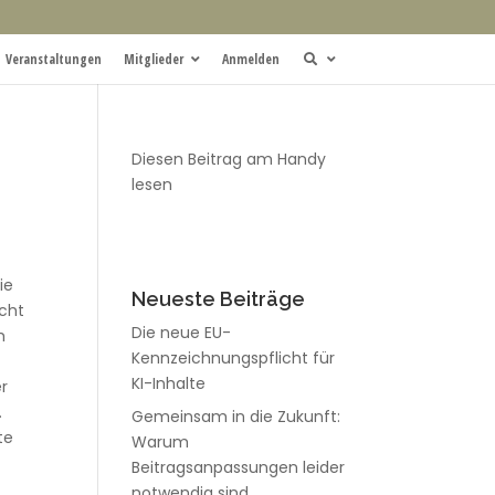
Veranstaltungen
Mitglieder
Anmelden
Diesen Beitrag am Handy
lesen
ie
Neueste Beiträge
icht
Die neue EU-
h
Kennzeichnungspflicht für
KI-Inhalte
er
.
Gemeinsam in die Zukunft:
te
Warum
Beitragsanpassungen leider
notwendig sind.