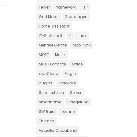
Fehler
framework
FTP
God Mode
Grundlagen
Home-Assistant
IT-Sicherheit
KI
linux
Mehrere Geräte
Mobilfunk
MQTT
Musik
Musik Formate
Office
ownCloud
PlugIn
Plugins
Protokolle
Schnittstellen
Server
smarthome
Spiegelung
SW Raid
Technik
Themen
Virtueller Clubabend