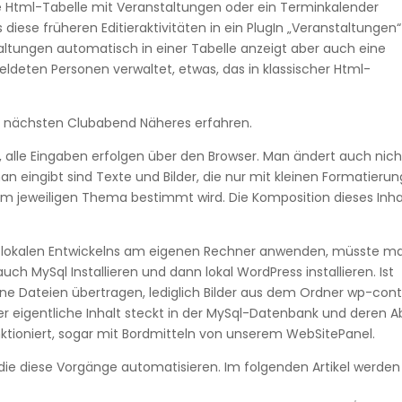
e Html-Tabelle mit Veranstaltungen oder ein Terminkalender
iese früheren Editieraktivitäten in ein PlugIn „Veranstaltungen“
taltungen automatisch in einer Tabelle anzeigt aber auch eine
eten Personen verwaltet, etwas, das in klassischer Html-
m nächsten Clubabend Näheres erfahren.
on, alle Eingaben erfolgen über den Browser. Man ändert auch nich
an eingibt sind Texte und Bilder, die nur mit kleinen Formatieru
vom jeweiligen Thema bestimmt wird. Die Komposition dieses Inha
es lokalen Entwickelns am eigenen Rechner anwenden, müsste m
ch MySql Installieren und dann lokal WordPress installieren. Ist
ne Dateien übertragen, lediglich Bilder aus dem Ordner wp-con
r eigentliche Inhalt steckt in der MySql-Datenbank und deren A
ktioniert, sogar mit Bordmitteln von unserem WebSitePanel.
 die diese Vorgänge automatisieren. Im folgenden Artikel werden