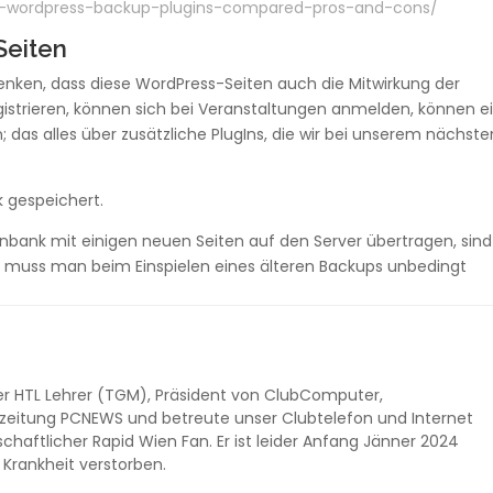
t-wordpress-backup-plugins-compared-pros-and-cons/
Seiten
enken, dass diese WordPress-Seiten auch die Mitwirkung der
gistrieren, können sich bei Veranstaltungen anmelden, können e
n; das alles über zusätzliche PlugIns, die wir bei unserem nächste
k gespeichert.
bank mit einigen neuen Seiten auf den Server übertragen, sind
as muss man beim Einspielen eines älteren Backups unbedingt
er HTL Lehrer (TGM), Präsident von ClubComputer,
zeitung PCNEWS und betreute unser Clubtelefon und Internet
schaftlicher Rapid Wien Fan. Er ist leider Anfang Jänner 2024
Krankheit verstorben.