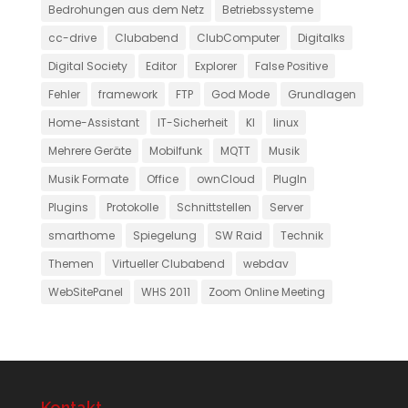
Bedrohungen aus dem Netz
Betriebssysteme
cc-drive
Clubabend
ClubComputer
Digitalks
Digital Society
Editor
Explorer
False Positive
Fehler
framework
FTP
God Mode
Grundlagen
Home-Assistant
IT-Sicherheit
KI
linux
Mehrere Geräte
Mobilfunk
MQTT
Musik
Musik Formate
Office
ownCloud
PlugIn
Plugins
Protokolle
Schnittstellen
Server
smarthome
Spiegelung
SW Raid
Technik
Themen
Virtueller Clubabend
webdav
WebSitePanel
WHS 2011
Zoom Online Meeting
Kontakt