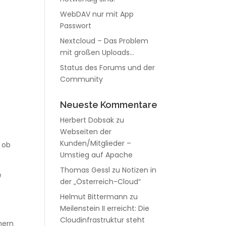
WebDAV nur mit App
Passwort
Nextcloud – Das Problem
n
mit großen Uploads…
Status des Forums und der
Community
Neueste Kommentare
Herbert Dobsak
zu
Webseiten der
Kunden/Mitglieder –
, ob
Umstieg auf Apache
Thomas Gessl
zu
Notizen in
e
der „Österreich-Cloud“
Helmut Bittermann
zu
Meilenstein II erreicht: Die
Cloudinfrastruktur steht
hern