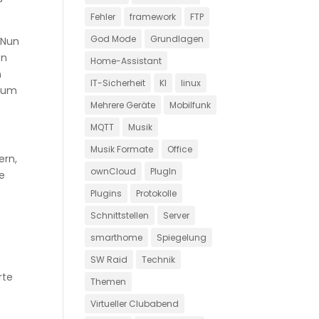
Fehler
framework
FTP
God Mode
Grundlagen
 Nun
en
Home-Assistant
n
IT-Sicherheit
KI
linux
, um
Mehrere Geräte
Mobilfunk
MQTT
Musik
Musik Formate
Office
ern,
ownCloud
PlugIn
ie
Plugins
Protokolle
Schnittstellen
Server
smarthome
Spiegelung
SW Raid
Technik
rte
Themen
Virtueller Clubabend