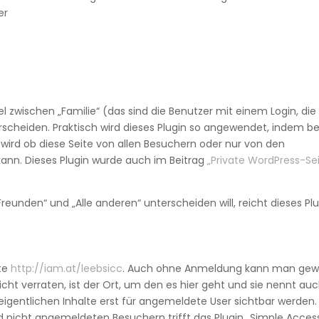
er
zwischen „Familie“ (das sind die Benutzer mit einem Login, die 
scheiden. Praktisch wird dieses Plugin so angewendet, indem be
wird ob diese Seite von allen Besuchern oder nur von den
nn. Dieses Plugin wurde auch im Beitrag
„Private WordPress-Se
reunden“ und „Alle anderen“ unterscheiden will, reicht dieses Pl
ite
http://iam.at/leebsicc
. Auch ohne Anmeldung kann man gew
cht verraten, ist der Ort, um den es hier geht und sie nennt au
 eigentlichen Inhalte erst für angemeldete User sichtbar werden.
nicht angemeldeten Besuchern trifft das Plugin „Simple Acces