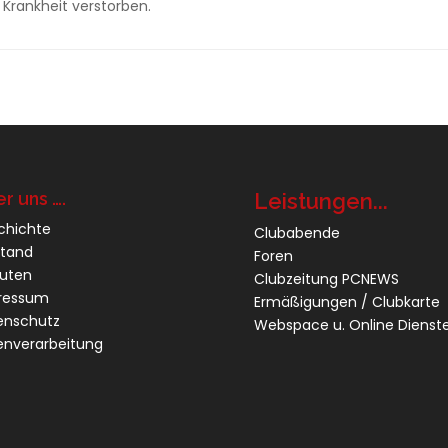
Krankheit verstorben.
r uns ….
Leistungen...
chichte
Clubabende
stand
Foren
tuten
Clubzeitung PCNEWS
ressum
Ermäßigungen / Clubkarte
enschutz
Webspace u. Online Dienst
enverarbeitung