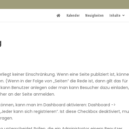
Kalender
Neuigkeiten
Inhalte
g
iegt keiner Einschränkung. Wenn eine Seite publiziert ist, könn
n. (Wenn in der Folge von „Seiten“ die Rede ist, dann gilt das für
or kann Benutzer anlegen oder man kann Besucher dazu einladen
cher an der Seite anmelden.
n können, kann man im Dashboard aktivieren: Dashboard ->
„Jeder kann sich registrieren“. Ist diese Checkbox deaktiviert, m
tragen.
g unterscheidet Rollen, die ein Administrator einem Benutzer