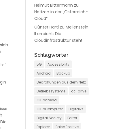
Helmut Bittermann
zu
Notizen in der „Österreich-
Cloud“
Günter Hartl
zu
Meilenstein
II erreicht: Die
Cloudinfrastruktur steht
sich
i
Schlagwörter
ite“
5G
Accessibility
Android
Backup
ugin
Bedrohungen aus dem Netz
Betriebssysteme
cc-drive
Clubabend
isse
ClubComputer
Digitalks
ch
Digital Society
Editor
 Die
Explorer
False Positive
s