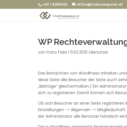
+43 1 6069922
office@clubcomputer.at
WP Rechteverwaltun
von
Franz Fiala
|
11.03.2021
|
Benutzer
Das Betrachten von WordPress-Inhalten unterl
diese Seite alle Besucher der Seite auch sehe
„Beiträge“ gleichermaßen.) Ein Administrat
sich zu registrieren. Damit können sich Besu
Ob sich Besucher an einer Seite registriere
Einstellungen -> Allgemein -> Mitgliedschaft 
der Administrator alle Benutzer händisch ein
Die in WordPress integrierte Rechteverwaltun