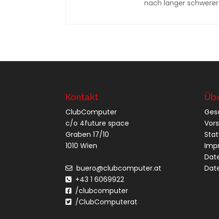
nach langer schwerer 
Kontakt
Übe
ClubComputer
Ges
c/o 4future space
Vor
Graben 17/10
Sta
1010 Wien
Imp
Dat
buero@clubcomputer.at
Dat
+43 1 6069922
/clubcomputer
/ClubComputerat