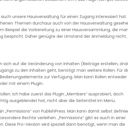
ich auch unsere Hausverwaltung für einen Zugang interessiert hat.
prochenen Themen durchaus auch von der Hausverwaltung geseh
um Beispiel die Vorbereitung zu einer Hausversammlung, die ma
ng bespricht. Daher genügte der Umstand der Anmeldung nicht
 sich auf die Veränderung von Inhalten (Beiträge erstellen, änd
angs zu den Inhalten geht, benötigt man weitere Rollen. Für d
ne Bedienungselemente zur Verfügung. Man kann Rollen entweder
der mit einem Plugin.
 Rollen. Ich habe zuerst das Plugin „Members“ ausprobiert, doch
chtig ausgeblendet hat, nicht aber die Seitentitel im Menü.
n „Permissions“ von PublishPress. Man kann damit selbst definie
esondere Rechte verleihen. „Permissions“ gibt es auch in einer
n. Diese Pro-Version wird speziell dann benötigt, wenn man die