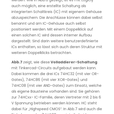
werden. Wie in Abb.6 gezeigt, ist es mit Logicly
auch möglich, eine erstellte Schaltung als
integrierten Schaltkreis (IC) mit eigenem Gehäuse
abzuspeichern. Die Anschlüsse können dabei selbst
benannt und am IC-Gehäuse auch selbst
positioniert werden. Mit einem Doppelklick auf
einen solchen IC wird dessen interner Aufbau
dargestellt. Sind darin weitere benutzerdefinierte
ICs enthalten, so lässt sich auch deren Struktur mit
weiteren Doppelklicks betrachten.
Abb.7
zeigt, wie diese
Volladdierer-Schaltung
mit Tinkercad-Circuits aufgebaut werden kann.
Dabei kommen die drei ICs 74HC32 (mit vier OR-
Gates), 74HC86 (mit vier XOR-Gates) und
74HC08 (mit vier AND-Gates) zum Einsatz, welche
als eigene Bausteine vorhanden sind. Sie gehören
zur 74HCxx- IC-Familie, deren Vertreter mit 2 bis 6
V Spannung betrieben werden können. HC steht
dabei für „Highspeed CMOS“. In Abb.7 wird auch die