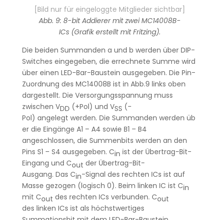
[Bild nur für eingeloggte Mitglieder sichtbar]
Abb. 9: 8-bit Addierer mit zwei MC14008B-
ICs (Grafik erstellt mit Fritzing).
Die beiden Summanden a und b werden über DIP-
Switches eingegeben, die errechnete Summe wird
über einen LED-Bar-Baustein ausgegeben. Die Pin-
Zuordnung des MC14008B ist in Abb.9 links oben
dargestellt. Die Versorgungsspannung muss
zwischen V
(+Pol) und V
(-
DD
SS
Pol) angelegt werden. Die Summanden werden üb
er die Eingänge A1 – A4 sowie B1 – B4
angeschlossen, die Summenbits werden an den
Pins S1 – S4 ausgegeben. C
ist der Übertrag-Bit-
in
Eingang und C
der Übertrag-Bit-
out
Ausgang. Das C
-Signal des rechten ICs ist auf
in
Masse gezogen (logisch 0). Beim linken IC ist C
in
mit C
des rechten ICs verbunden. C
out
out
des linken ICs ist als höchstwertiges
Summationsbit mit dem LED-Bar-Baustein