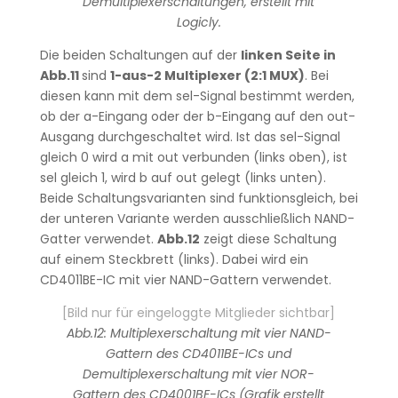
Demultiplexerschaltungen, erstellt mit
Logicly.
Die beiden Schaltungen auf der
linken Seite in
Abb.11
sind
1-aus-2 Multiplexer (2:1 MUX)
. Bei
diesen kann mit dem sel-Signal bestimmt werden,
ob der a-Eingang oder der b-Eingang auf den out-
Ausgang durchgeschaltet wird. Ist das sel-Signal
gleich 0 wird a mit out verbunden (links oben), ist
sel gleich 1, wird b auf out gelegt (links unten).
Beide Schaltungsvarianten sind funktionsgleich, bei
der unteren Variante werden ausschließlich NAND-
Gatter verwendet.
Abb.12
zeigt diese Schaltung
auf einem Steckbrett (links). Dabei wird ein
CD4011BE-IC mit vier NAND-Gattern verwendet.
[Bild nur für eingeloggte Mitglieder sichtbar]
Abb.12: Multiplexerschaltung mit vier NAND-
Gattern des CD4011BE-ICs und
Demultiplexerschaltung mit vier NOR-
Gattern des CD4001BE-ICs (Grafik erstellt