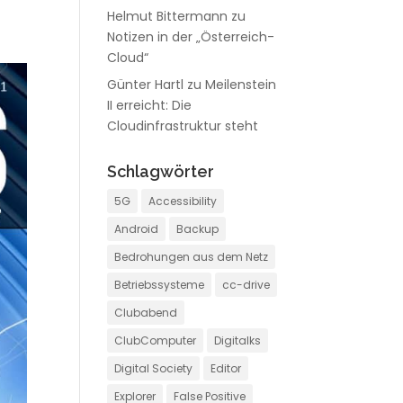
Helmut Bittermann
zu
Notizen in der „Österreich-
Cloud“
Günter Hartl
zu
Meilenstein
II erreicht: Die
Cloudinfrastruktur steht
Schlagwörter
5G
Accessibility
Android
Backup
Bedrohungen aus dem Netz
Betriebssysteme
cc-drive
Clubabend
ClubComputer
Digitalks
Digital Society
Editor
Explorer
False Positive