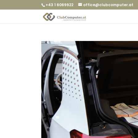
+43 1 6069922
office@clubcomputer.at