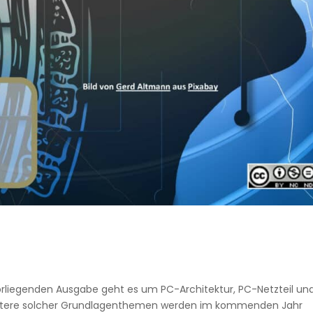
orliegenden Ausgabe geht es um PC-Architektur, PC-Netzteil un
weitere solcher Grundlagenthemen werden im kommenden Jahr