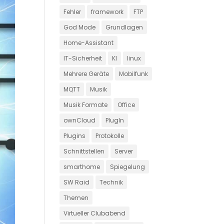
Fehler
framework
FTP
God Mode
Grundlagen
Home-Assistant
IT-Sicherheit
KI
linux
Mehrere Geräte
Mobilfunk
MQTT
Musik
Musik Formate
Office
ownCloud
PlugIn
Plugins
Protokolle
Schnittstellen
Server
smarthome
Spiegelung
SW Raid
Technik
Themen
Virtueller Clubabend