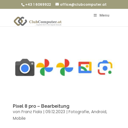
+43 1 6069922
office@clubcomputer.at
Menu
Pixel 8 pro – Bearbeitung
von
Franz Fiala
|
09.12.2023
|
Fotografie
,
Android
,
Mobile