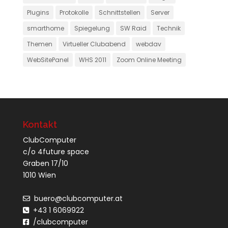
Plugins
Protokolle
Schnittstellen
Server
smarthome
Spiegelung
SW Raid
Technik
Themen
Virtueller Clubabend
webdav
WebSitePanel
WHS 2011
Zoom Online Meeting
Kontakt
ClubComputer
c/o 4future space
Graben 17/10
1010 Wien
buero@clubcomputer.at
+43 1 6069922
/clubcomputer