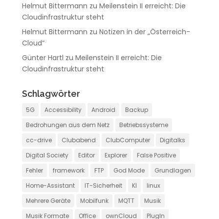
Helmut Bittermann
zu
Meilenstein II erreicht: Die
Cloudinfrastruktur steht
Helmut Bittermann
zu
Notizen in der „Österreich-
Cloud“
Günter Hartl
zu
Meilenstein II erreicht: Die
Cloudinfrastruktur steht
Schlagwörter
5G
Accessibility
Android
Backup
Bedrohungen aus dem Netz
Betriebssysteme
cc-drive
Clubabend
ClubComputer
Digitalks
Digital Society
Editor
Explorer
False Positive
Fehler
framework
FTP
God Mode
Grundlagen
Home-Assistant
IT-Sicherheit
KI
linux
Mehrere Geräte
Mobilfunk
MQTT
Musik
Musik Formate
Office
ownCloud
PlugIn