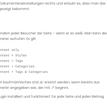
n Dokumenteneinstellungen rechts und erlaubt es, dass man das
gezeigt bekommt.
sondern jeder Besucher der Seite – wenn er es weiß. Man kann di
ter aufrufen. Es gilt
ntent only

ntent + Styles

ntent + Tags

ntent + Categories

ontent + Tags & Categories
in kaufmännisches Und ‚&‘ ersetzt werden, wenn bereits aus
er angegeben war, der mit ‚?‘ beginnt.
in installiert und funktioniert für jede Seite und jeden Beitrag.