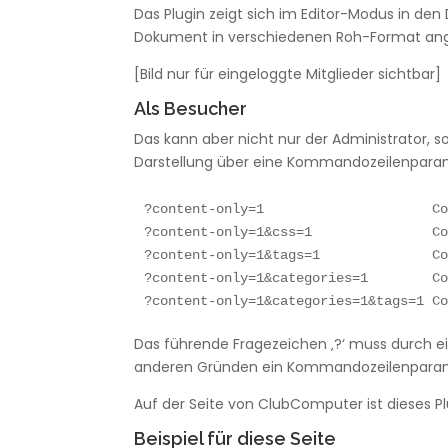
Das Plugin zeigt sich im Editor-Modus in de
Dokument in verschiedenen Roh-Format an
[Bild nur für eingeloggte Mitglieder sichtbar]
Als Besucher
Das kann aber nicht nur der Administrator, 
Darstellung über eine Kommandozeilenparame
?content-only=1                     Co
?content-only=1&css=1               Co
?content-only=1&tags=1              Co
?content-only=1&categories=1        Co
?content-only=1&categories=1&tags=1 C
Das führende Fragezeichen ‚?‘ muss durch e
anderen Gründen ein Kommandozeilenparamet
Auf der Seite von ClubComputer ist dieses Plug
Beispiel für diese Seite