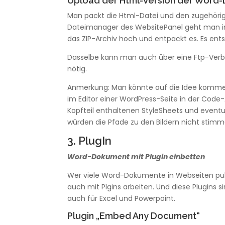
Upload der Html-Version der Word-
Man packt die Html-Datei und den zugehöri
Dateimanager des WebsitePanel geht man in j
das ZIP-Archiv hoch und entpackt es. Es ent
Dasselbe kann man auch über eine Ftp-Verbin
nötig.
Anmerkung: Man könnte auf die Idee komme
im Editor einer WordPress-Seite in der Code-
Kopfteil enthaltenen StyleSheets und event
würden die Pfade zu den Bildern nicht stimmen
3. PlugIn
Word-Dokument mit Plugin einbetten
Wer viele Word-Dokumente in Webseiten publi
auch mit Plgins arbeiten. Und diese Plugins 
auch für Excel und Powerpoint.
Plugin „Embed Any Document“