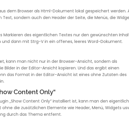
 aus dem Browser als Html-Dokument lokal gespeichert werden. 
en Text, sondern auch den Header der Seite, die Menüs, die Widg
es Markieren des eigentlichen Textes nur den gewünschten Inhal
n und dann mit Strg-V in ein offenes, leeres Word-Dokument.
et, kann man nicht nur in der Browser-Ansicht, sondern als
 Bilder in der Editor-Ansicht kopieren. Und das ergibt einen
nn das Format in der Editor-Ansicht ist eines ohne Zutaten des
in.
Show Content Only“
ugin „Show Content Only“ installiert ist, kann man den eigentlic
cht ohne die zusätzlichen Elemente wie Header, Menü, Widgets us
rung durch das Thema entfernt.