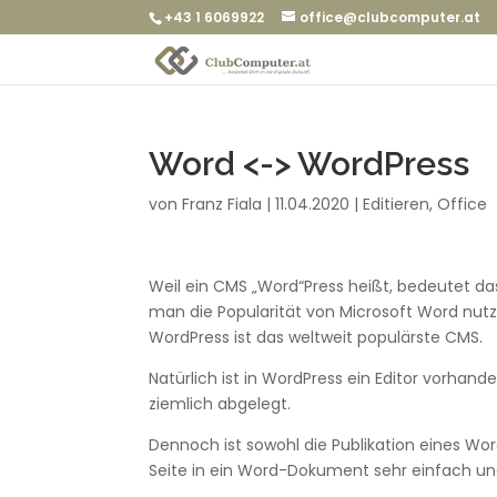
+43 1 6069922
office@clubcomputer.at
Word <-> WordPress
von
Franz Fiala
|
11.04.2020
|
Editieren
,
Office
Weil ein CMS „Word“Press heißt, bedeutet da
man die Popularität von Microsoft Word nut
WordPress ist das weltweit populärste CMS.
Natürlich ist in WordPress ein Editor vorha
ziemlich abgelegt.
Dennoch ist sowohl die Publikation eines Wo
Seite in ein Word-Dokument sehr einfach und f