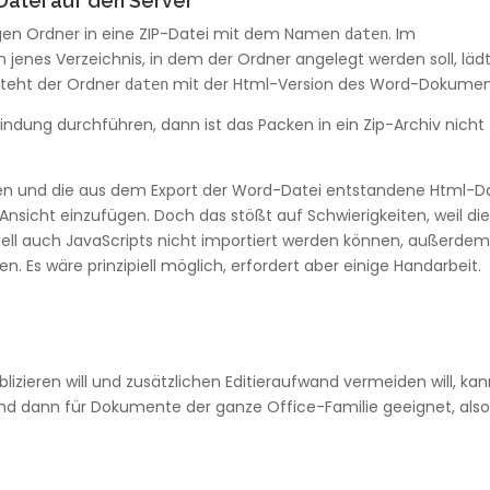
Datei auf den Server
gen Ordner in eine ZIP-Datei mit dem Namen
. Im
daten
enes Verzeichnis, in dem der Ordner angelegt werden soll, läd
steht der Ordner
mit der Html-Version des Word-Dokumen
daten
dung durchführen, dann ist das Packen in ein Zip-Archiv nicht
n und die aus dem Export der Word-Datei entstandene Html-D
Ansicht einzufügen. Doch das stößt auf Schwierigkeiten, weil di
uell auch JavaScripts nicht importiert werden können, außerde
. Es wäre prinzipiell möglich, erfordert aber einige Handarbeit.
zieren will und zusätzlichen Editieraufwand vermeiden will, ka
sind dann für Dokumente der ganze Office-Familie geeignet, als