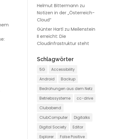
Helmut Bittermann
zu
Notizen in der „Österreich-
Cloud“
inem
Günter Hartl
zu
Meilenstein
II erreicht: Die
se:
Cloudinfrastruktur steht
Schlagwörter
5G
Accessibility
Android
Backup
Bedrohungen aus dem Netz
m
Betriebssysteme
cc-drive
Clubabend
ClubComputer
Digitalks
Digital Society
Editor
Explorer
False Positive