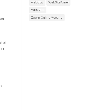
webdav
WebSitePanel
WHS 2011
t
Zoom Online Meeting
ts.
atei
e im
m
nn
o