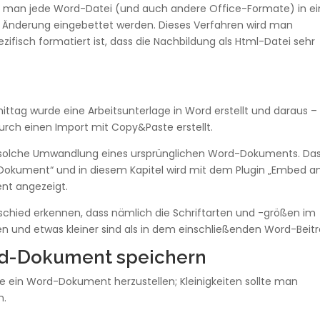
 man jede Word-Datei (und auch andere Office-Formate) in ei
 Änderung eingebettet werden. Dieses Verfahren wird man
isch formatiert ist, dass die Nachbildung als Html-Datei sehr
ag wurde eine Arbeitsunterlage in Word erstellt und daraus –
rch einen Import mit Copy&Paste erstellt.
 solche Umwandlung eines ursprünglichen Word-Dokuments. Da
-Dokument“ und in diesem Kapitel wird mit dem Plugin „Embed a
nt angezeigt.
schied erkennen, dass nämlich die Schriftarten und -größen im
 und etwas kleiner sind als in dem einschließenden Word-Beitr
rd-Dokument speichern
te ein Word-Dokument herzustellen; Kleinigkeiten sollte man
n.