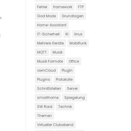
Fehler
framework
FTP
God Mode
Grundlagen
n
Home-Assistant
IT-Sicherheit
KI
linux
t
Mehrere Geräte
Mobilfunk
MQTT
Musik
Musik Formate
Office
ownCloud
PlugIn
Plugins
Protokolle
Schnittstellen
Server
smarthome
Spiegelung
SW Raid
Technik
Themen
Virtueller Clubabend