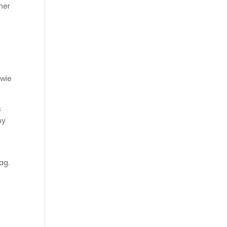
ner
 wie
s
ny
ag.