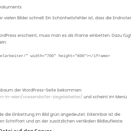
-Dokuments
 vielen Bilder schnell. Ein Schönheitsfehler ist, dass die Endnote
rdPress erscheint, muss man es als Iframe einbetten. Dazu füg
ein:
gelarbeiter/" width="700" height="600"></iframe>
nisbaum der WordPress-Seite bekommen:
en-in-wien/voesendorfer-ziegelarbeiter/
und scheint im Menü
e die Einbettung im Bild grün angedeutet. Erkennbar ist die
Schriftart und an der zusätzlichen vertikalen Bildlaufleiste.