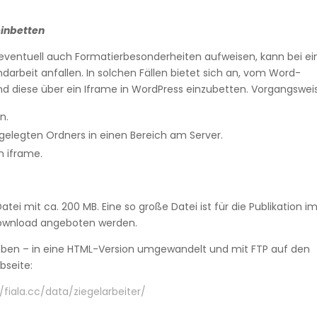
einbetten
ventuell auch Formatierbesonderheiten aufweisen, kann bei e
arbeit anfallen. In solchen Fällen bietet sich an, vom Word-
d diese über ein Iframe in WordPress einzubetten. Vorgangswei
n.
ngelegten Ordners in einen Bereich am Server.
n iframe.
ei mit ca. 200 MB. Eine so große Datei ist für die Publikation i
Download angeboten werden.
eben – in eine HTML-Version umgewandelt und mit FTP auf den
bseite:
/fiala.cc/data/ziegelarbeiter/