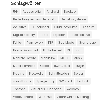
Schlagwörter
5G
Accessibility
Android
Backup
Bedrohungen aus dem Netz
Betriebssysteme
cc-drive
Clubabend
ClubComputer
Digitalks
Digital Society
Editor
Explorer
False Positive
Fehler
framework
FTP
God Mode
Grundlagen
Home-Assistant
IT-Sicherheit
KI
linux
Mehrere Geräte
Mobilfunk
MQTT
Musik
Musik Formate
Office
ownCloud
PlugIn
Plugins
Protokolle
Schnittstellen
Server
smarthome
Spiegelung
SW Raid
Technik
Themen
Virtueller Clubabend
webdav
WebSitePanel
WHS 2011
Zoom Online Meeting