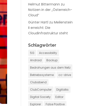
Helmut Bittermann
zu
Notizen in der „Österreich-
Cloud“
Günter Hartl
zu
Meilenstein
II erreicht: Die
Cloudinfrastruktur steht
Schlagwörter
5G
Accessibility
Android
Backup
Bedrohungen aus dem Netz
Betriebssysteme
cc-drive
Clubabend
ClubComputer
Digitalks
Digital Society
Editor
Explorer
False Positive