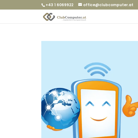
+43 1 6069922
office@clubcomputer.at