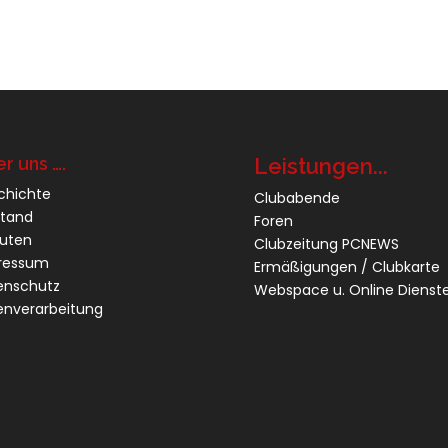
r uns ….
Leistungen...
chichte
Clubabende
stand
Foren
tuten
Clubzeitung PCNEWS
ressum
Ermäßigungen / Clubkarte
enschutz
Webspace u. Online Dienst
enverarbeitung