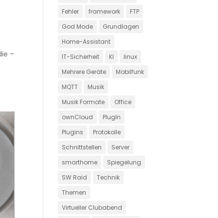
Fehler
framework
FTP
God Mode
Grundlagen
Home-Assistant
die –
IT-Sicherheit
KI
linux
Mehrere Geräte
Mobilfunk
MQTT
Musik
Musik Formate
Office
ownCloud
PlugIn
Plugins
Protokolle
Schnittstellen
Server
smarthome
Spiegelung
SW Raid
Technik
Themen
Virtueller Clubabend