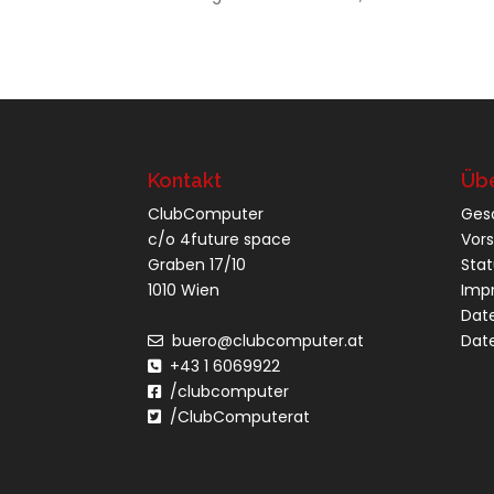
Kontakt
Übe
ClubComputer
Ges
c/o 4future space
Vor
Graben 17/10
Sta
1010 Wien
Imp
Dat
buero@clubcomputer.at
Dat
+43 1 6069922
/clubcomputer
/ClubComputerat