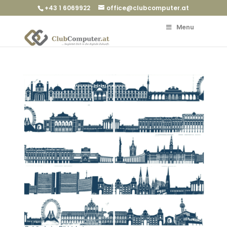
+43 1 6069922
office@clubcomputer.at
Menu