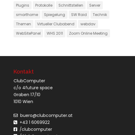
Plugins
Protokolle
Schnittstellen
Server
smarthome
Spiegelung
SW Raid
Technik
Themen
Virtueller Clubabend
webdav
WebSitePanel
WHS 2011
Zoom Online Meeting
Kontakt
ClubComputer
c/o 4future space
Graben 17/10
1010 Wien
buero@clubcomputer.at
+43 1 6069922
/clubcomputer