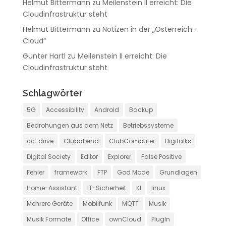
Helmut Bittermann
zu
Meilenstein II erreicht: Die
Cloudinfrastruktur steht
Helmut Bittermann
zu
Notizen in der „Österreich-
Cloud“
Günter Hartl
zu
Meilenstein II erreicht: Die
Cloudinfrastruktur steht
Schlagwörter
5G
Accessibility
Android
Backup
Bedrohungen aus dem Netz
Betriebssysteme
cc-drive
Clubabend
ClubComputer
Digitalks
Digital Society
Editor
Explorer
False Positive
Fehler
framework
FTP
God Mode
Grundlagen
Home-Assistant
IT-Sicherheit
KI
linux
Mehrere Geräte
Mobilfunk
MQTT
Musik
Musik Formate
Office
ownCloud
PlugIn