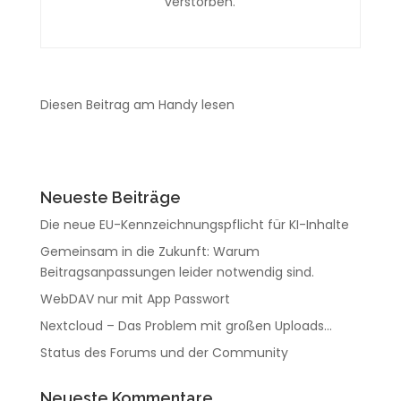
verstorben.
		<td>

			&bullet;

		</td>

		<td>

			<input id="ip1" type="text" class="form-control ip">

Diesen Beitrag am Handy lesen
		</td>

		<td>

			&bullet;

		</td>

Neueste Beiträge
		<td>

			<input id="ip0" type="text" class="form-control ip">

Die neue EU-Kennzeichnungspflicht für KI-Inhalte
		</td>

Gemeinsam in die Zukunft: Warum
		<td>

Beitragsanpassungen leider notwendig sind.
			<button id="exe" type="button" class="btn btn-success"><span 

WebDAV nur mit App Passwort
				class="material-symbols-outlined">done</span></button>

		</td>

Nextcloud – Das Problem mit großen Uploads…
	</tr></table>

Status des Forums und der Community
	<div class="row">

		<div class="col">

Neueste Kommentare