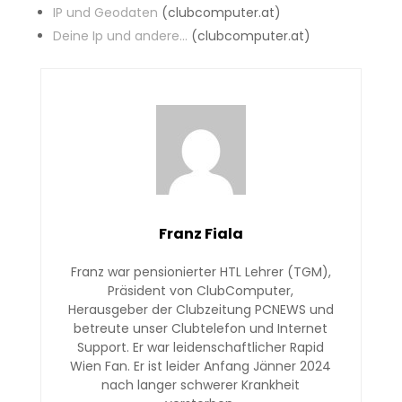
			<option value="194.50.115.163">ccc.at</option>

IP und Geodaten
(clubcomputer.at)
			<option value="85.158.225.16">Digitales Amt</option>

Deine Ip und andere…
(clubcomputer.at)
			<option value="147.67.210.45">Europa.eu</option>

			<option value="8.8.8.8">Google</option>

			<option value="20.112.250.133">Microsoft</option>

			<option value="31.13.84.36">Facebook</option>

			<option value="104.244.42.129">X (Twitter)</option>

			<option value="54.85.132.205">Amazon</option>

		</select>	

	</div>

	<table><tr>

		<td>

Franz Fiala
			<input id="ip3" type="text" class="form-control ip">

		</td>

Franz war pensionierter HTL Lehrer (TGM),
Präsident von ClubComputer,
		<td>

Herausgeber der Clubzeitung PCNEWS und
			&bullet;

betreute unser Clubtelefon und Internet
		</td>

Support. Er war leidenschaftlicher Rapid
		<td>

Wien Fan. Er ist leider Anfang Jänner 2024
			<input id="ip2" type="text" class="form-control ip">

nach langer schwerer Krankheit
		</td>
