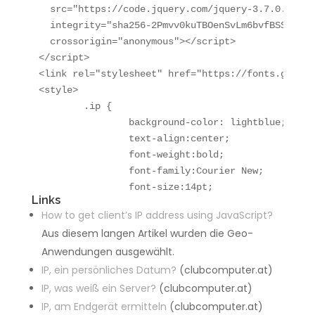
  src="https://code.jquery.com/jquery-3.7.0.min.js
  integrity="sha256-2Pmvv0kuTBOenSvLm6bvfBSSHrUJ+
  crossorigin="anonymous"></script>

</script>

<link rel="stylesheet" href="https://fonts.google
<style>

	.ip {

		background-color: lightblue;

		text-align:center;

		font-weight:bold;

		font-family:Courier New;

		font-size:14pt;

Links
		width:80pt;

How to get client’s IP address using JavaScript?
	}

Aus diesem langen Artikel wurden die Geo-
</style>

Anwendungen ausgewählt.
<div class="container container-sm">

	<div class="col">

IP, ein persönliches Datum?
(clubcomputer.at)
		<select id="examples" class="form-select" style="background-color:lightblue;">

IP, was weiß ein Server?
(clubcomputer.at)
			<option selected value="0">Deine Ip</option>

IP, am Endgerät ermitteln
(clubcomputer.at)