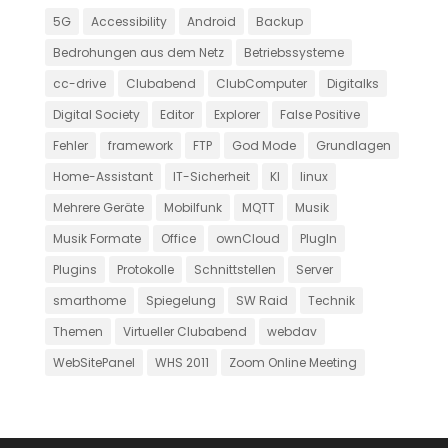
5G
Accessibility
Android
Backup
Bedrohungen aus dem Netz
Betriebssysteme
cc-drive
Clubabend
ClubComputer
Digitalks
Digital Society
Editor
Explorer
False Positive
Fehler
framework
FTP
God Mode
Grundlagen
Home-Assistant
IT-Sicherheit
KI
linux
Mehrere Geräte
Mobilfunk
MQTT
Musik
Musik Formate
Office
ownCloud
PlugIn
Plugins
Protokolle
Schnittstellen
Server
smarthome
Spiegelung
SW Raid
Technik
Themen
Virtueller Clubabend
webdav
WebSitePanel
WHS 2011
Zoom Online Meeting