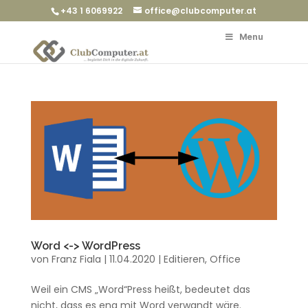
+43 1 6069922
office@clubcomputer.at
Menu
Word <-> WordPress
von
Franz Fiala
|
11.04.2020
|
Editieren
,
Office
Weil ein CMS „Word“Press heißt, bedeutet das
nicht, dass es eng mit Word verwandt wäre.